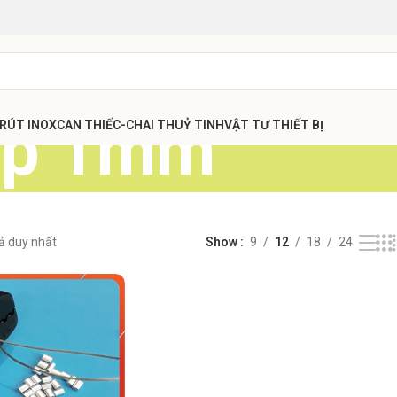
áp 1mm
 RÚT INOX
CAN THIẾC-CHAI THUỶ TINH
VẬT TƯ THIẾT BỊ
uả duy nhất
Show
9
12
18
24