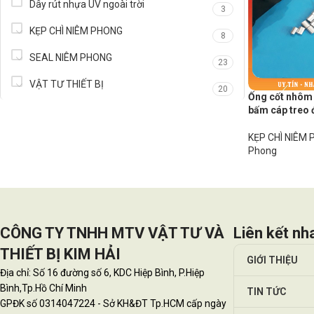
Dây rút nhựa UV ngoài trời
3
KẸP CHÌ NIÊM PHONG
8
SEAL NIÊM PHONG
23
VẬT TƯ THIẾT BỊ
20
Ống cốt nhôm
bấm cáp treo 
KẸP CHÌ NIÊM
Phong
CÔNG TY TNHH MTV VẬT TƯ VÀ
Liên kết nh
THIẾT BỊ KIM HẢI
GIỚI THIỆU
Địa chỉ: Số 16 đường số 6, KDC Hiệp Bình, P.Hiệp
Bình,Tp.Hồ Chí Minh
TIN TỨC
GPĐK số 0314047224 - Sở KH&ĐT Tp.HCM cấp ngày