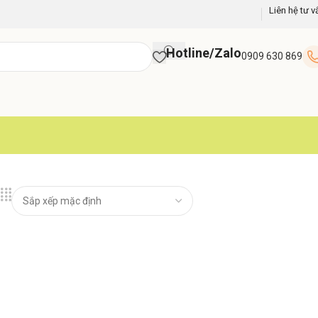
Liên hệ tư v
Hotline/Zalo
0909 630 869