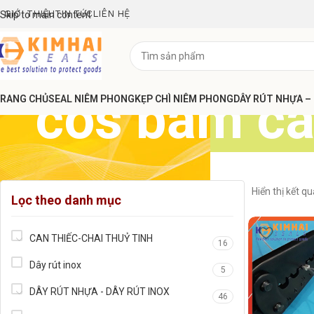
GIỚI THIỆU
TIN TỨC
LIÊN HỆ
Skip to main content
côs bấm c
RANG CHỦ
SEAL NIÊM PHONG
KẸP CHÌ NIÊM PHONG
DÂY RÚT NHỰA –
Hiển thị kết q
Lọc theo danh mục
CAN THIẾC-CHAI THUỶ TINH
16
Dây rút inox
5
DÂY RÚT NHỰA - DÂY RÚT INOX
46