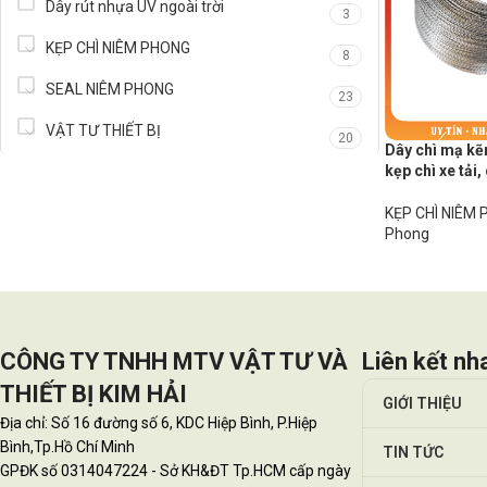
Dây rút nhựa UV ngoài trời
3
KẸP CHÌ NIÊM PHONG
8
SEAL NIÊM PHONG
23
VẬT TƯ THIẾT BỊ
20
Dây chì mạ k
kẹp chì xe tải,
KẸP CHÌ NIÊM
Phong
CÔNG TY TNHH MTV VẬT TƯ VÀ
Liên kết nh
THIẾT BỊ KIM HẢI
GIỚI THIỆU
Địa chỉ: Số 16 đường số 6, KDC Hiệp Bình, P.Hiệp
Bình,Tp.Hồ Chí Minh
TIN TỨC
GPĐK số 0314047224 - Sở KH&ĐT Tp.HCM cấp ngày