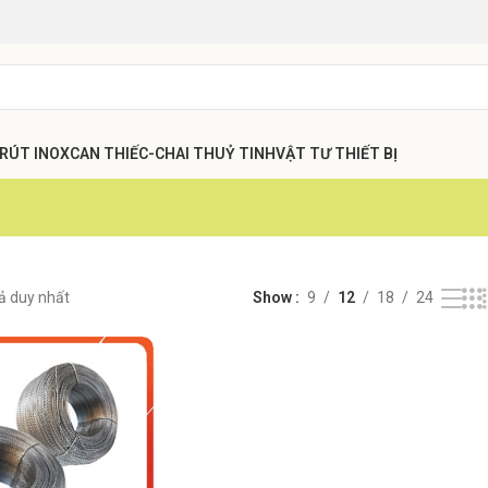
 RÚT INOX
CAN THIẾC-CHAI THUỶ TINH
VẬT TƯ THIẾT BỊ
uả duy nhất
Show
9
12
18
24