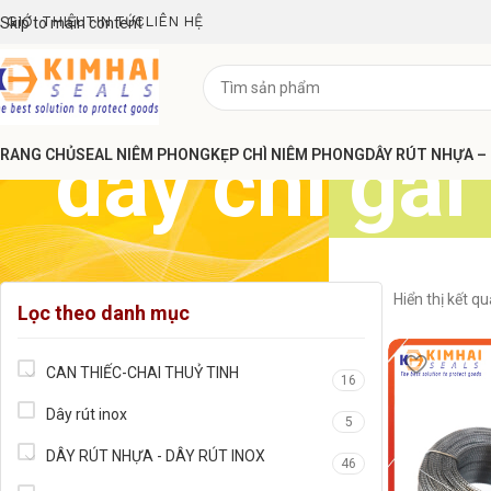
GIỚI THIỆU
TIN TỨC
LIÊN HỆ
Skip to main content
dây chì gai
RANG CHỦ
SEAL NIÊM PHONG
KẸP CHÌ NIÊM PHONG
DÂY RÚT NHỰA –
Hiển thị kết q
Lọc theo danh mục
CAN THIẾC-CHAI THUỶ TINH
16
Dây rút inox
5
DÂY RÚT NHỰA - DÂY RÚT INOX
46