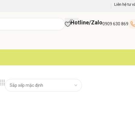
Liên hệ tư v
Hotline/Zalo
0909 630 869