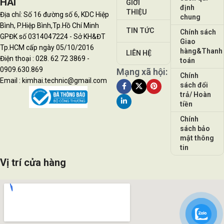
HẢI
GIỚI
định
THIỆU
Địa chỉ: Số 16 đường số 6, KDC Hiệp
chung
Bình, P.Hiệp Bình,Tp.Hồ Chí Minh
TIN TỨC
Chính sách
GPĐK số 0314047224 - Sở KH&ĐT
Giao
Tp.HCM cấp ngày 05/10/2016
hàng&Thanh
LIÊN HỆ
Điện thoại : 028. 62 72 3869 -
toán
0909.630.869
Mạng xã hội:
Chính
Email : kimhai.technic@gmail.com
sách đổi
trả/ Hoàn
tiền
Chính
sách bảo
mật thông
tin
Vị trí cửa hàng