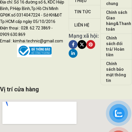
THIỆU
Địa chỉ: Số 16 đường số 6, KDC Hiệp
chung
Bình, P.Hiệp Bình,Tp.Hồ Chí Minh
TIN TỨC
Chính sách
GPĐK số 0314047224 - Sở KH&ĐT
Giao
Tp.HCM cấp ngày 05/10/2016
hàng&Thanh
LIÊN HỆ
Điện thoại : 028. 62 72 3869 -
toán
0909.630.869
Mạng xã hội:
Chính
Email : kimhai.technic@gmail.com
sách đổi
trả/ Hoàn
tiền
Chính
sách bảo
mật thông
tin
Vị trí cửa hàng