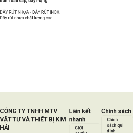
đánh dấu cáp, dây mạng
DÂY RÚT NHỰA - DÂY RÚT INOX
,
Dây rút nhựa chất lượng cao
Đọc tiếp
CÔNG TY TNHH MTV
Liên kết
Chính sách
VẬT TƯ VÀ THIẾT BỊ KIM
nhanh
Chính
sách qui
HẢI
GIỚI
định