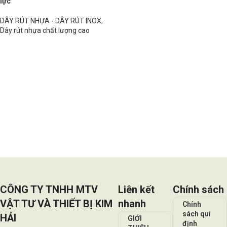
lực
DÂY RÚT NHỰA - DÂY RÚT INOX
,
Dây rút nhựa chất lượng cao
Đọc tiếp
CÔNG TY TNHH MTV
Liên kết
Chính sách
VẬT TƯ VÀ THIẾT BỊ KIM
nhanh
Chính
sách qui
HẢI
GIỚI
định