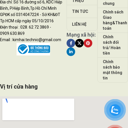
THIỆU
Địa chỉ: Số 16 đường số 6, KDC Hiệp
chung
Bình, P.Hiệp Bình,Tp.Hồ Chí Minh
TIN TỨC
Chính sách
GPĐK số 0314047224 - Sở KH&ĐT
Giao
Tp.HCM cấp ngày 05/10/2016
hàng&Thanh
LIÊN HỆ
Điện thoại : 028. 62 72 3869 -
toán
0909.630.869
Mạng xã hội:
Chính
Email : kimhai.technic@gmail.com
sách đổi
trả/ Hoàn
tiền
Chính
sách bảo
mật thông
tin
Vị trí cửa hàng