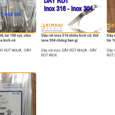
4, túi 100 sợi, chịu
Dây rút inox 316 nhiều kích cỡ; thít
Dây 
ều kích cỡ
inox 304 chống han gỉ
túi 1
ÂY RÚT NHỰA - DÂY
Dây rút inox
,
DÂY RÚT NHỰA - DÂY
Dây r
RÚT INOX
RÚT 