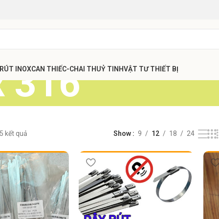
x 316
 RÚT INOX
CAN THIẾC-CHAI THUỶ TINH
VẬT TƯ THIẾT BỊ
 5 kết quả
Show
9
12
18
24