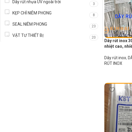
Dây rút nhựa UV ngoài trời
3
KẸP CHÌ NIÊM PHONG
8
SEAL NIÊM PHONG
23
VẬT TƯ THIẾT BỊ
20
Dây rút inox 30
nhiệt cao, nhi
Dây rút inox
,
D
RÚT INOX