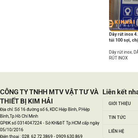
Dây rút inox 4
túi 100 sợi, c
Dây rút inox
,
D
RÚT INOX
CÔNG TY TNHH MTV VẬT TƯ VÀ
Liên kết nh
THIẾT BỊ KIM HẢI
GIỚI THIỆU
Địa chỉ: Số 16 đường số 6, KDC Hiệp Bình, P.Hiệp
Bình,Tp.Hồ Chí Minh
TIN TỨC
GPĐK số 0314047224 - Sở KH&ĐT Tp.HCM cấp ngày
05/10/2016
LIÊN HỆ
Điện thoại : 028. 62 72 3869 - 0909.630.869