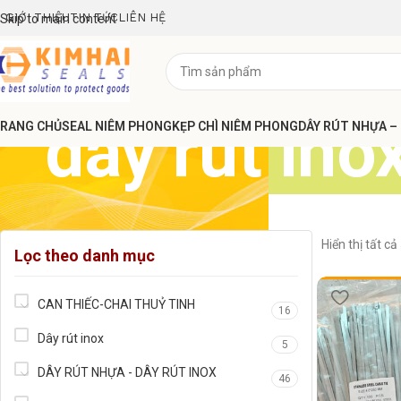
GIỚI THIỆU
TIN TỨC
LIÊN HỆ
Skip to main content
dây rút ino
RANG CHỦ
SEAL NIÊM PHONG
KẸP CHÌ NIÊM PHONG
DÂY RÚT NHỰA –
Hiển thị tất cả
Lọc theo danh mục
CAN THIẾC-CHAI THUỶ TINH
16
Dây rút inox
5
DÂY RÚT NHỰA - DÂY RÚT INOX
46