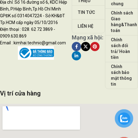
THIỆU
Địa chỉ: Số 16 đường số 6, KDC Hiệp
chung
Bình, P.Hiệp Bình,Tp.Hồ Chí Minh
TIN TỨC
Chính sách
GPĐK số 0314047224 - Sở KH&ĐT
Giao
Tp.HCM cấp ngày 05/10/2016
hàng&Thanh
LIÊN HỆ
Điện thoại : 028. 62 72 3869 -
toán
0909.630.869
Mạng xã hội:
Chính
Email : kimhai.technic@gmail.com
sách đổi
trả/ Hoàn
tiền
Chính
sách bảo
mật thông
tin
Vị trí cửa hàng