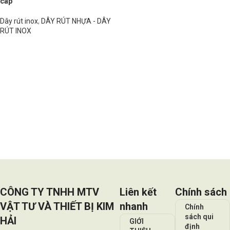
cáp
Dây rút inox
,
DÂY RÚT NHỰA - DÂY
RÚT INOX
Đọc tiếp
CÔNG TY TNHH MTV
Liên kết
Chính sách
VẬT TƯ VÀ THIẾT BỊ KIM
nhanh
Chính
sách qui
HẢI
GIỚI
định