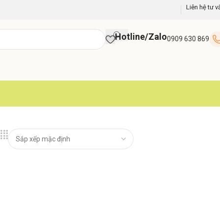
Liên hệ tư v
Hotline/Zalo
0909 630 869