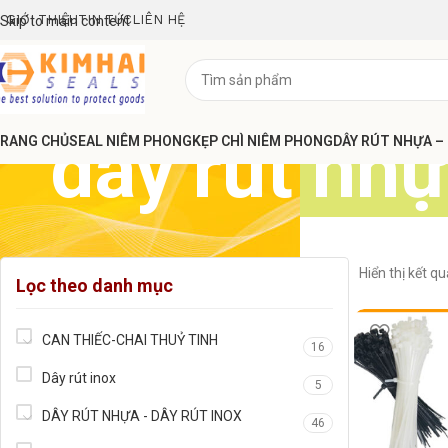
GIỚI THIỆU
TIN TỨC
LIÊN HỆ
Skip to main content
dây rút n
RANG CHỦ
SEAL NIÊM PHONG
KẸP CHÌ NIÊM PHONG
DÂY RÚT NHỰA –
Hiển thị kết q
Lọc theo danh mục
CAN THIẾC-CHAI THUỶ TINH
16
Dây rút inox
5
DÂY RÚT NHỰA - DÂY RÚT INOX
46