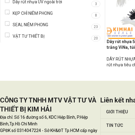
Dây rút nhựa UV ngoài trời
3
KẸP CHÌ NIÊM PHONG
8
SEAL NIÊM PHONG
23
VẬT TƯ THIẾT BỊ
20
Dây rút nhựa 
trắng ViNa, tú
DÂY RÚT NHỰA
rút nhựa tiêu 
CÔNG TY TNHH MTV VẬT TƯ VÀ
Liên kết nh
THIẾT BỊ KIM HẢI
GIỚI THIỆU
Địa chỉ: Số 16 đường số 6, KDC Hiệp Bình, P.Hiệp
Bình,Tp.Hồ Chí Minh
TIN TỨC
GPĐK số 0314047224 - Sở KH&ĐT Tp.HCM cấp ngày