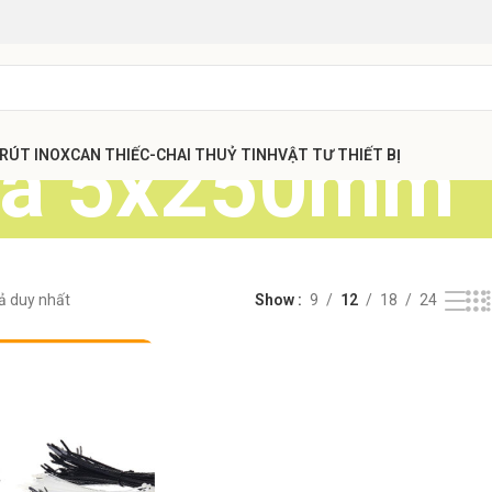
hựa 5x250mm
 RÚT INOX
CAN THIẾC-CHAI THUỶ TINH
VẬT TƯ THIẾT BỊ
uả duy nhất
Show
9
12
18
24