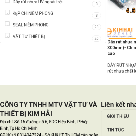
Dây rút nhựa UV ngoài trời
3
KẸP CHÌ NIÊM PHONG
8
SEAL NIÊM PHONG
23
VẬT TƯ THIẾT BỊ
20
Dây rút nhựa 
300mm)- Chính
cao
DÂY RÚT NHỰA
rút nhựa chất 
CÔNG TY TNHH MTV VẬT TƯ VÀ
Liên kết nh
THIẾT BỊ KIM HẢI
GIỚI THIỆU
Địa chỉ: Số 16 đường số 6, KDC Hiệp Bình, P.Hiệp
Bình,Tp.Hồ Chí Minh
TIN TỨC
GPĐK số 0314047224 - Sở KH&ĐT Tp.HCM cấp ngày