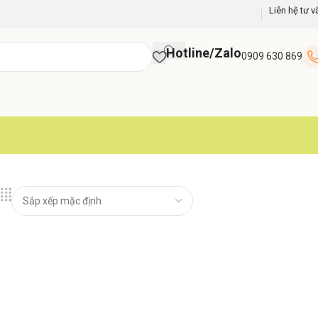
Liên hệ tư v
Hotline/Zalo
0909 630 869