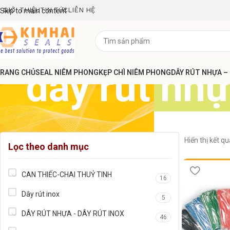
GIỚI THIỆU
TIN TỨC
LIÊN HỆ
Skip to main content
dây rút nh
RANG CHỦ
SEAL NIÊM PHONG
KẸP CHÌ NIÊM PHONG
DÂY RÚT NHỰA –
Hiển thị kết q
Lọc theo danh mục
CAN THIẾC-CHAI THUỶ TINH
16
Dây rút inox
5
DÂY RÚT NHỰA - DÂY RÚT INOX
46