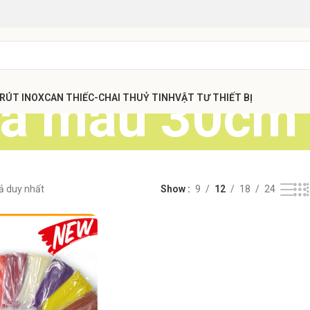
ựa màu 30cm
 RÚT INOX
CAN THIẾC-CHAI THUỶ TINH
VẬT TƯ THIẾT BỊ
uả duy nhất
Show
9
12
18
24