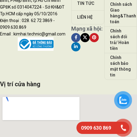
Bình, P.Hiệp Bình,Tp.Hồ Chí Minh
TIN TỨC
Chính sách
GPĐK số 0314047224 - Sở KH&ĐT
Giao
Tp.HCM cấp ngày 05/10/2016
hàng&Thanh
LIÊN HỆ
Điện thoại : 028. 62 72 3869 -
toán
0909.630.869
Mạng xã hội:
Chính
Email : kimhai.technic@gmail.com
sách đổi
trả/ Hoàn
tiền
Chính
sách bảo
mật thông
tin
Vị trí cửa hàng
0909 630 869