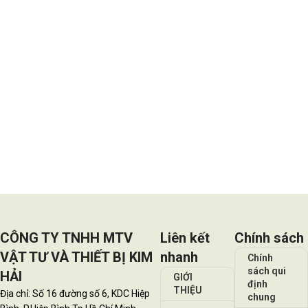
CÔNG TY TNHH MTV
Liên kết
Chính sách
VẬT TƯ VÀ THIẾT BỊ KIM
nhanh
Chính
sách qui
HẢI
GIỚI
định
THIỆU
Địa chỉ: Số 16 đường số 6, KDC Hiệp
chung