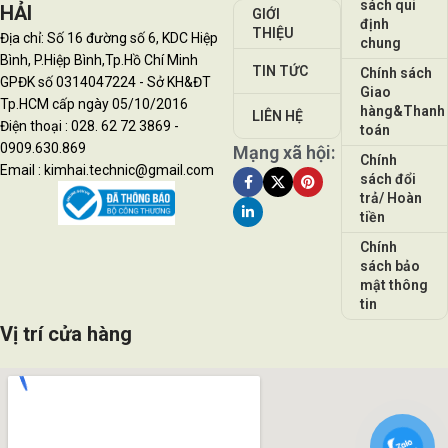
sách qui
HẢI
GIỚI
định
THIỆU
Địa chỉ: Số 16 đường số 6, KDC Hiệp
chung
Bình, P.Hiệp Bình,Tp.Hồ Chí Minh
TIN TỨC
Chính sách
GPĐK số 0314047224 - Sở KH&ĐT
Giao
Tp.HCM cấp ngày 05/10/2016
hàng&Thanh
LIÊN HỆ
Điện thoại : 028. 62 72 3869 -
toán
0909.630.869
Mạng xã hội:
Chính
Email : kimhai.technic@gmail.com
sách đổi
trả/ Hoàn
tiền
Chính
sách bảo
mật thông
tin
Vị trí cửa hàng