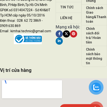
chung
Bình, P.Hiệp Bình,Tp.Hồ Chí Minh
TIN TỨC
Chính sách
GPĐK số 0314047224 - Sở KH&ĐT
Giao
Tp.HCM cấp ngày 05/10/2016
hàng&Thanh
LIÊN HỆ
Điện thoại : 028. 62 72 3869 -
toán
0909.630.869
Mạng xã hội:
Chính
Email : kimhai.technic@gmail.com
sách đổi
trả/ Hoàn
tiền
Chính
sách bảo
mật thông
tin
Vị trí cửa hàng