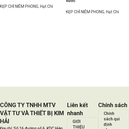
nước
KẸP CHÌ NIÊM PHONG
,
Hạt Chì
KẸP CHÌ NIÊM PHONG
,
Hạt Chì
Đọc tiếp
Đọc tiếp
CÔNG TY TNHH MTV
Liên kết
Chính sách
VẬT TƯ VÀ THIẾT BỊ KIM
nhanh
Chính
sách qui
HẢI
GIỚI
định
THIỆU
Địa chỉ: Số 16 đường số 6, KDC Hiệp