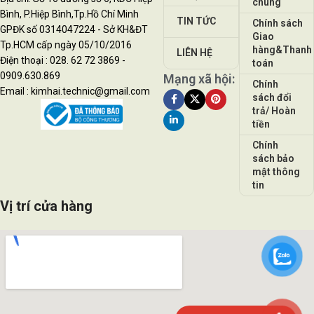
chung
Bình, P.Hiệp Bình,Tp.Hồ Chí Minh
TIN TỨC
Chính sách
GPĐK số 0314047224 - Sở KH&ĐT
Giao
Tp.HCM cấp ngày 05/10/2016
hàng&Thanh
LIÊN HỆ
Điện thoại : 028. 62 72 3869 -
toán
0909.630.869
Mạng xã hội:
Chính
Email : kimhai.technic@gmail.com
sách đổi
trả/ Hoàn
tiền
Chính
sách bảo
mật thông
tin
Vị trí cửa hàng