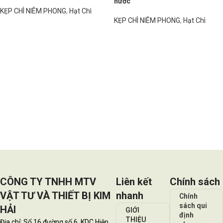
nước
KẸP CHÌ NIÊM PHONG
,
Hạt Chì
KẸP CHÌ NIÊM PHONG
,
Hạt Chì
Đọc tiếp
Đọc tiếp
CÔNG TY TNHH MTV
Liên kết
Chính sách
VẬT TƯ VÀ THIẾT BỊ KIM
nhanh
Chính
sách qui
HẢI
GIỚI
định
THIỆU
Địa chỉ: Số 16 đường số 6, KDC Hiệp