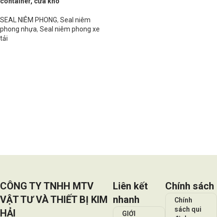
container, cửa kho
SEAL NIÊM PHONG
,
Seal niêm
phong nhựa
,
Seal niêm phong xe
tải
Đọc tiếp
CÔNG TY TNHH MTV
Liên kết
Chính sách
VẬT TƯ VÀ THIẾT BỊ KIM
nhanh
Chính
sách qui
HẢI
GIỚI