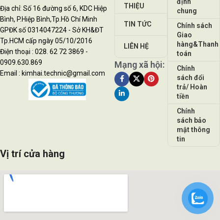
định
THIỆU
Địa chỉ: Số 16 đường số 6, KDC Hiệp
chung
Bình, P.Hiệp Bình,Tp.Hồ Chí Minh
TIN TỨC
Chính sách
GPĐK số 0314047224 - Sở KH&ĐT
Giao
Tp.HCM cấp ngày 05/10/2016
hàng&Thanh
LIÊN HỆ
Điện thoại : 028. 62 72 3869 -
toán
0909.630.869
Mạng xã hội:
Chính
Email : kimhai.technic@gmail.com
sách đổi
trả/ Hoàn
tiền
Chính
sách bảo
mật thông
tin
Vị trí cửa hàng