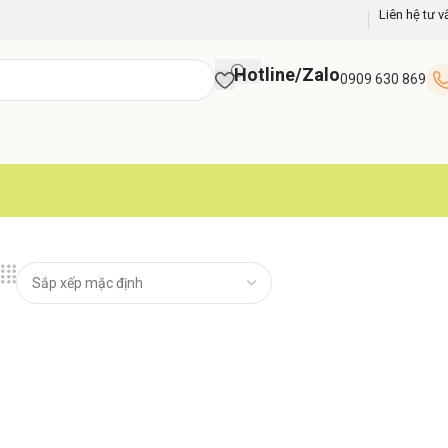
Liên hệ tư v
Hotline/Zalo
0909 630 869