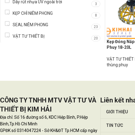
Dây rút nhựa UV ngoài trời
3
KẸP CHÌ NIÊM PHONG
8
SEAL NIÊM PHONG
23
VẬT TƯ THIẾT BỊ
20
Kẹp Đóng Nắp
Phuy 18-20L
VẬT TƯ THIẾT 
thùng phuy
CÔNG TY TNHH MTV VẬT TƯ VÀ
Liên kết nh
THIẾT BỊ KIM HẢI
GIỚI THIỆU
Địa chỉ: Số 16 đường số 6, KDC Hiệp Bình, P.Hiệp
Bình,Tp.Hồ Chí Minh
TIN TỨC
GPĐK số 0314047224 - Sở KH&ĐT Tp.HCM cấp ngày