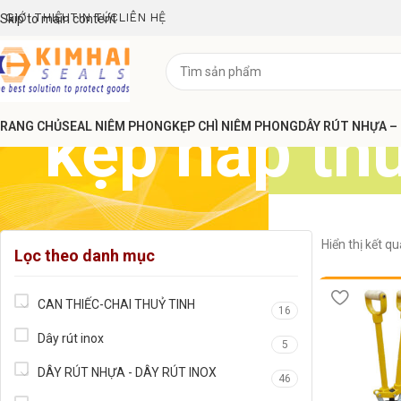
GIỚI THIỆU
TIN TỨC
LIÊN HỆ
Skip to main content
kẹp nắp th
RANG CHỦ
SEAL NIÊM PHONG
KẸP CHÌ NIÊM PHONG
DÂY RÚT NHỰA –
Hiển thị kết q
Lọc theo danh mục
CAN THIẾC-CHAI THUỶ TINH
16
Dây rút inox
5
DÂY RÚT NHỰA - DÂY RÚT INOX
46