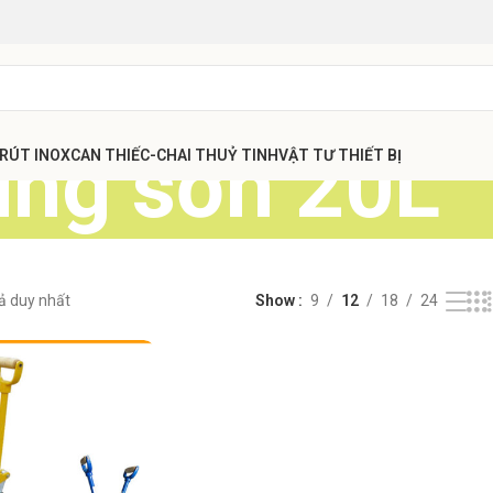
ùng sơn 20L
 RÚT INOX
CAN THIẾC-CHAI THUỶ TINH
VẬT TƯ THIẾT BỊ
uả duy nhất
Show
9
12
18
24