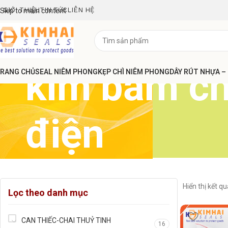
GIỚI THIỆU
TIN TỨC
LIÊN HỆ
Skip to main content
kìm bấm ch
RANG CHỦ
SEAL NIÊM PHONG
KẸP CHÌ NIÊM PHONG
DÂY RÚT NHỰA –
điện
Hiển thị kết q
Lọc theo danh mục
CAN THIẾC-CHAI THUỶ TINH
16