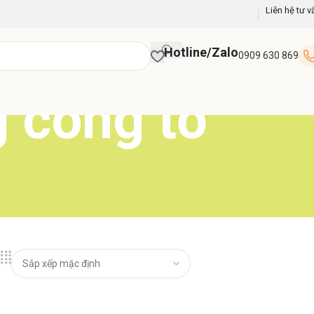
Liên hệ tư v
Hotline/Zalo
0909 630 869
 công tơ