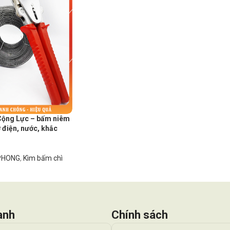
Cộng Lực – bấm niêm
 điện, nước, khắc
 PHONG
,
Kìm bấm chì
anh
Chính sách