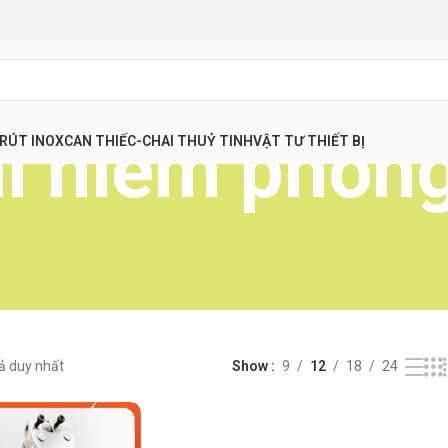
ì niêm phong
 RÚT INOX
CAN THIẾC-CHAI THUỶ TINH
VẬT TƯ THIẾT BỊ
uả duy nhất
Show
9
12
18
24