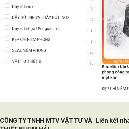
Dây rút inox
5
DÂY RÚT NHỰA - DÂY RÚT INOX
46
Dây rút nhựa UV ngoài trời
3
KẸP CHÌ NIÊM PHONG
8
SEAL NIÊM PHONG
23
VẬT TƯ THIẾT BỊ
20
Kìm Bấm Chì 
phong công tơ
mặt kìm
KẸP CHÌ NIÊM
CÔNG TY TNHH MTV VẬT TƯ VÀ
Liên kết nh