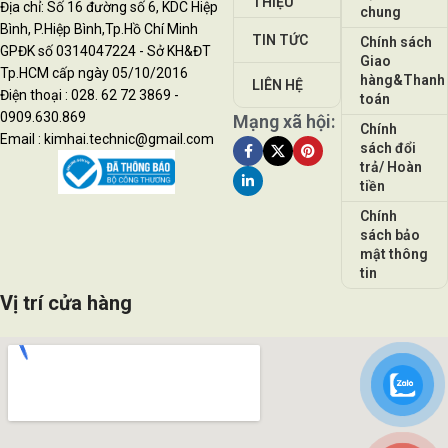
THIỆU
Địa chỉ: Số 16 đường số 6, KDC Hiệp
chung
Bình, P.Hiệp Bình,Tp.Hồ Chí Minh
TIN TỨC
Chính sách
GPĐK số 0314047224 - Sở KH&ĐT
Giao
Tp.HCM cấp ngày 05/10/2016
hàng&Thanh
LIÊN HỆ
Điện thoại : 028. 62 72 3869 -
toán
0909.630.869
Mạng xã hội:
Chính
Email : kimhai.technic@gmail.com
sách đổi
trả/ Hoàn
tiền
Chính
sách bảo
mật thông
tin
Vị trí cửa hàng