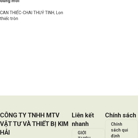
dung môi
CAN THIẾC-CHAI THUỶ TINH
,
Lon
thiếc tròn
Đọc tiếp
CÔNG TY TNHH MTV
Liên kết
Chính sách
VẬT TƯ VÀ THIẾT BỊ KIM
nhanh
Chính
sách qui
HẢI
GIỚI
định