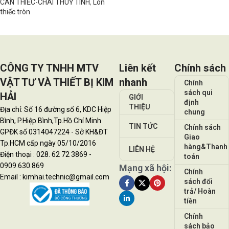
CAN THIẾC-CHAI THUỶ TINH
,
Lon
thiếc tròn
Đọc tiếp
CÔNG TY TNHH MTV
Liên kết
Chính sách
VẬT TƯ VÀ THIẾT BỊ KIM
nhanh
Chính
sách qui
HẢI
GIỚI
định
THIỆU
Địa chỉ: Số 16 đường số 6, KDC Hiệp
chung
Bình, P.Hiệp Bình,Tp.Hồ Chí Minh
TIN TỨC
Chính sách
GPĐK số 0314047224 - Sở KH&ĐT
Giao
Tp.HCM cấp ngày 05/10/2016
hàng&Thanh
LIÊN HỆ
Điện thoại : 028. 62 72 3869 -
toán
0909.630.869
Mạng xã hội:
Chính
Email : kimhai.technic@gmail.com
sách đổi
trả/ Hoàn
tiền
Chính
sách bảo