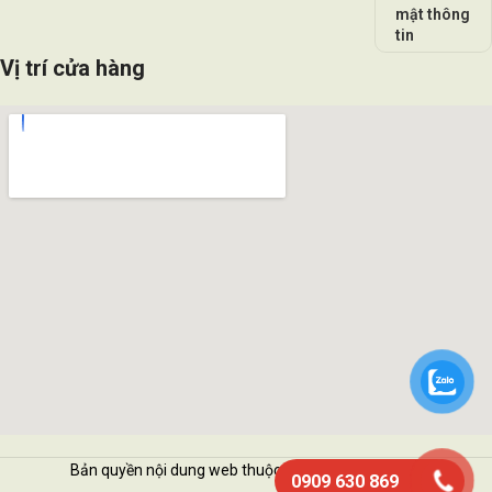
mật thông
tin
Vị trí cửa hàng
Bản quyền nội dung web thuộc về Vattukimhai.com
0909 630 869