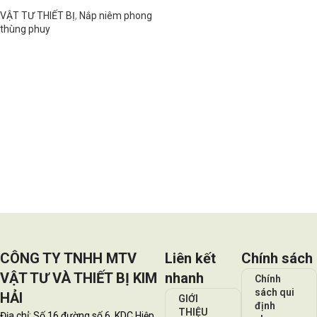
VẬT TƯ THIẾT BỊ
,
Nắp niêm phong
thùng phuy
Đọc tiếp
CÔNG TY TNHH MTV
Liên kết
Chính sách
VẬT TƯ VÀ THIẾT BỊ KIM
nhanh
Chính
sách qui
HẢI
GIỚI
định
THIỆU
Địa chỉ: Số 16 đường số 6, KDC Hiệp