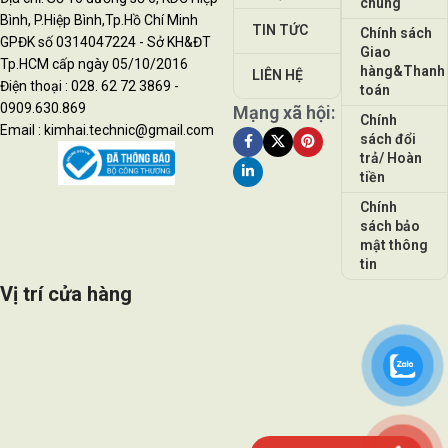
chung
Bình, P.Hiệp Bình,Tp.Hồ Chí Minh
TIN TỨC
Chính sách
GPĐK số 0314047224 - Sở KH&ĐT
Giao
Tp.HCM cấp ngày 05/10/2016
hàng&Thanh
LIÊN HỆ
Điện thoại : 028. 62 72 3869 -
toán
0909.630.869
Mạng xã hội:
Chính
Email : kimhai.technic@gmail.com
sách đổi
trả/ Hoàn
tiền
Chính
sách bảo
mật thông
tin
Vị trí cửa hàng