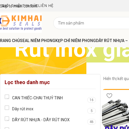
GIỚI THIỆU
TIN TỨC
LIÊN HỆ
Skip to main content
Rút inox gi
RANG CHỦ
SEAL NIÊM PHONG
KẸP CHÌ NIÊM PHONG
DÂY RÚT NHỰA –
Hiển thị kết q
Lọc theo danh mục
CAN THIẾC-CHAI THUỶ TINH
16
Dây rút inox
5
DÂY RÚT NHỰA - DÂY RÚT INOX
46