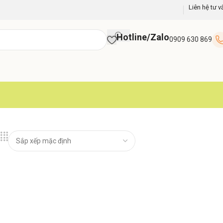
Liên hệ tư v
Hotline/Zalo
0909 630 869