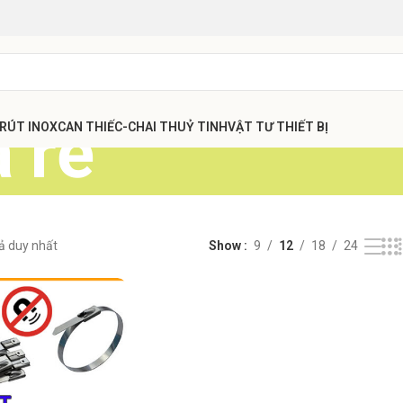
á rẻ
 RÚT INOX
CAN THIẾC-CHAI THUỶ TINH
VẬT TƯ THIẾT BỊ
uả duy nhất
Show
9
12
18
24