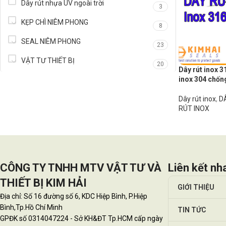
Dây rút nhựa UV ngoài trời
3
KẸP CHÌ NIÊM PHONG
8
SEAL NIÊM PHONG
23
VẬT TƯ THIẾT BỊ
20
Dây rút inox 31
inox 304 chốn
Dây rút inox
,
D
RÚT INOX
CÔNG TY TNHH MTV VẬT TƯ VÀ
Liên kết nh
THIẾT BỊ KIM HẢI
GIỚI THIỆU
Địa chỉ: Số 16 đường số 6, KDC Hiệp Bình, P.Hiệp
Bình,Tp.Hồ Chí Minh
TIN TỨC
GPĐK số 0314047224 - Sở KH&ĐT Tp.HCM cấp ngày