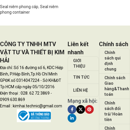
Seal niêm phong cáp
,
Seal niêm
phong container
Đọc tiếp
CÔNG TY TNHH MTV
Liên kết
Chính sách
VẬT TƯ VÀ THIẾT BỊ KIM
nhanh
Chính
sách qui
HẢI
GIỚI
định
THIỆU
Địa chỉ: Số 16 đường số 6, KDC Hiệp
chung
Bình, P.Hiệp Bình,Tp.Hồ Chí Minh
TIN TỨC
Chính sách
GPĐK số 0314047224 - Sở KH&ĐT
Giao
Tp.HCM cấp ngày 05/10/2016
hàng&Thanh
LIÊN HỆ
Điện thoại : 028. 62 72 3869 -
toán
0909.630.869
Mạng xã hội:
Chính
Email : kimhai.technic@gmail.com
sách đổi
trả/ Hoàn
tiền
Chính