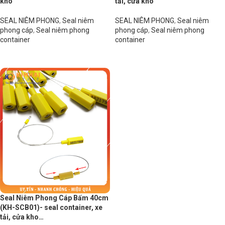
kho
tải, cửa kho
SEAL NIÊM PHONG
,
Seal niêm
SEAL NIÊM PHONG
,
Seal niêm
phong cáp
,
Seal niêm phong
phong cáp
,
Seal niêm phong
container
container
Đọc tiếp
Đọc tiếp
Seal Niêm Phong Cáp Bấm 40cm
(KH-SCB01)- seal container, xe
tải, cửa kho…