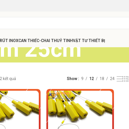
bấm 25cm
 RÚT INOX
CAN THIẾC-CHAI THUỶ TINH
VẬT TƯ THIẾT BỊ
 2 kết quả
Show
9
12
18
24