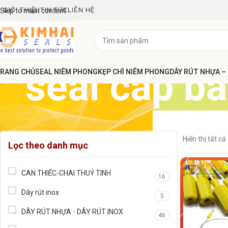
GIỚI THIỆU
TIN TỨC
LIÊN HỆ
Skip to main content
seal cáp 
RANG CHỦ
SEAL NIÊM PHONG
KẸP CHÌ NIÊM PHONG
DÂY RÚT NHỰA –
Hiển thị tất cả
Lọc theo danh mục
CAN THIẾC-CHAI THUỶ TINH
16
Dây rút inox
5
DÂY RÚT NHỰA - DÂY RÚT INOX
46