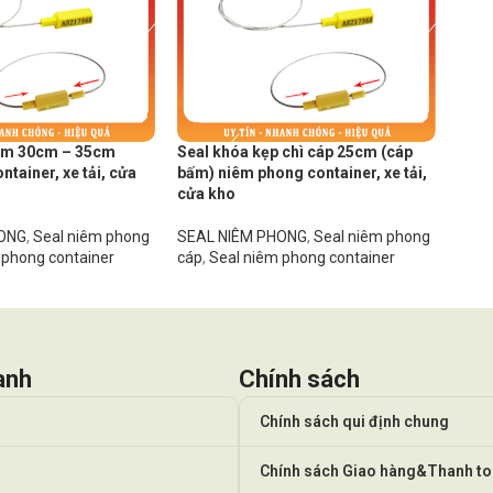
bấm 30cm – 35cm
Seal khóa kẹp chì cáp 25cm (cáp
tainer, xe tải, cửa
bấm) niêm phong container, xe tải,
cửa kho
HONG
,
Seal niêm phong
SEAL NIÊM PHONG
,
Seal niêm phong
 phong container
cáp
,
Seal niêm phong container
anh
Chính sách
Chính sách qui định chung
Chính sách Giao hàng&Thanh t