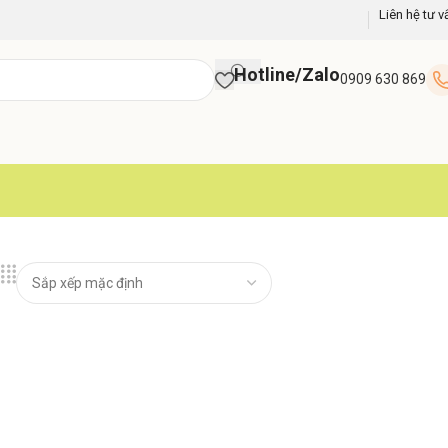
Liên hệ tư v
Hotline/Zalo
0909 630 869