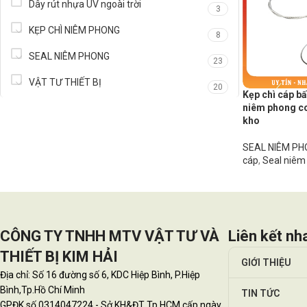
Dây rút nhựa UV ngoài trời
3
KẸP CHÌ NIÊM PHONG
8
SEAL NIÊM PHONG
23
VẬT TƯ THIẾT BỊ
20
Kẹp chì cáp 
niêm phong con
kho
SEAL NIÊM P
cáp
,
Seal niêm
CÔNG TY TNHH MTV VẬT TƯ VÀ
Liên kết nh
THIẾT BỊ KIM HẢI
GIỚI THIỆU
Địa chỉ: Số 16 đường số 6, KDC Hiệp Bình, P.Hiệp
Bình,Tp.Hồ Chí Minh
TIN TỨC
GPĐK số 0314047224 - Sở KH&ĐT Tp.HCM cấp ngày