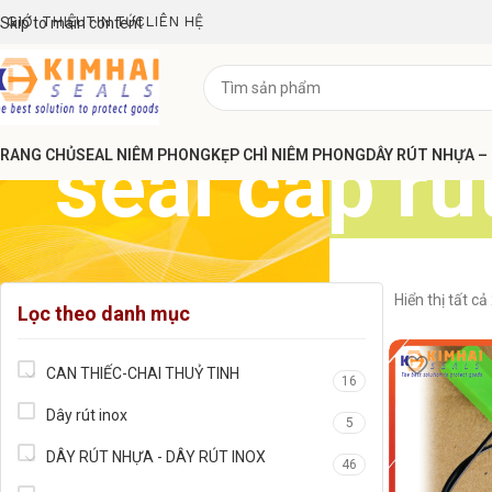
GIỚI THIỆU
TIN TỨC
LIÊN HỆ
Skip to main content
seal cáp rú
RANG CHỦ
SEAL NIÊM PHONG
KẸP CHÌ NIÊM PHONG
DÂY RÚT NHỰA –
Hiển thị tất cả
Lọc theo danh mục
CAN THIẾC-CHAI THUỶ TINH
16
Dây rút inox
5
DÂY RÚT NHỰA - DÂY RÚT INOX
46