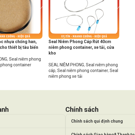
bọc nhựa chống han,
Seal Niêm Phong Cáp Rút 40cm
ho thiết bị tàu biển
niêm phong container, xe tải, cửa
kho
HONG
,
Seal niêm phong
 phong container
SEAL NIÊM PHONG
,
Seal niêm phong
cáp
,
Seal niêm phong container
,
Seal
niêm phong xe tải
anh
Chính sách
Chính sách qui định chung
Chính sách Giao hàng&Thanh t