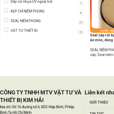
Dây rút nhựa UV ngoài trời
3
KẸP CHÌ NIÊM PHONG
8
SEAL NIÊM PHONG
23
VẬT TƯ THIẾT BỊ
20
Seal cáp rút 
ăn mòn, dùng c
SEAL NIÊM P
cáp
,
Seal niêm
CÔNG TY TNHH MTV VẬT TƯ VÀ
Liên kết nh
THIẾT BỊ KIM HẢI
GIỚI THIỆU
Địa chỉ: Số 16 đường số 6, KDC Hiệp Bình, P.Hiệp
Bình,Tp.Hồ Chí Minh
TIN TỨC