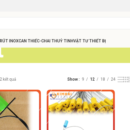
t
 RÚT INOX
CAN THIẾC-CHAI THUỶ TINH
VẬT TƯ THIẾT BỊ
 2 kết quả
Show
9
12
18
24