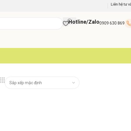
Liên hệ tư v
Hotline/Zalo
0909 630 869