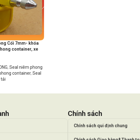
ong Cối 7mm- khóa
phong container, xe
HONG
,
Seal niêm phong
phong container
,
Seal
tải
anh
Chính sách
Chính sách qui định chung
Chính sách Giao hàng&Thanh t