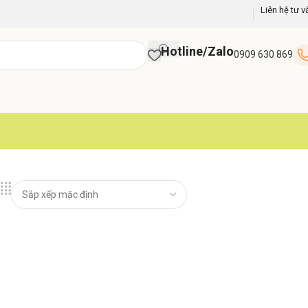
Liên hệ tư v
Hotline/Zalo
0909 630 869