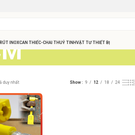
CM
 RÚT INOX
CAN THIẾC-CHAI THUỶ TINH
VẬT TƯ THIẾT BỊ
uả duy nhất
Show
9
12
18
24