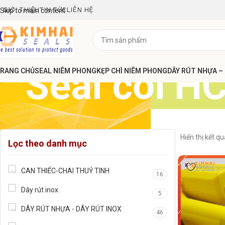
GIỚI THIỆU
TIN TỨC
LIÊN HỆ
Skip to main content
Seal cối H
RANG CHỦ
SEAL NIÊM PHONG
KẸP CHÌ NIÊM PHONG
DÂY RÚT NHỰA –
Hiển thị kết q
Lọc theo danh mục
CAN THIẾC-CHAI THUỶ TINH
16
Dây rút inox
5
DÂY RÚT NHỰA - DÂY RÚT INOX
46