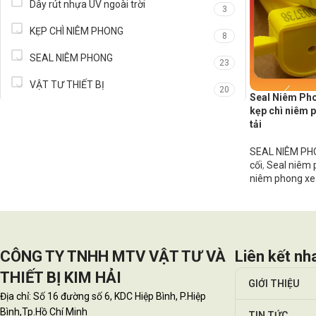
Dây rút nhựa UV ngoài trời
3
KẸP CHÌ NIÊM PHONG
8
SEAL NIÊM PHONG
23
VẬT TƯ THIẾT BỊ
20
Seal Niêm Ph
kẹp chì niêm 
tải
SEAL NIÊM P
cối
,
Seal niêm 
niêm phong xe 
CÔNG TY TNHH MTV VẬT TƯ VÀ
Liên kết nh
THIẾT BỊ KIM HẢI
GIỚI THIỆU
Địa chỉ: Số 16 đường số 6, KDC Hiệp Bình, P.Hiệp
Bình,Tp.Hồ Chí Minh
TIN TỨC