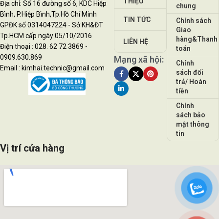
THIỆU
Địa chỉ: Số 16 đường số 6, KDC Hiệp
chung
Bình, P.Hiệp Bình,Tp.Hồ Chí Minh
TIN TỨC
Chính sách
GPĐK số 0314047224 - Sở KH&ĐT
Giao
Tp.HCM cấp ngày 05/10/2016
hàng&Thanh
LIÊN HỆ
Điện thoại : 028. 62 72 3869 -
toán
0909.630.869
Mạng xã hội:
Chính
Email : kimhai.technic@gmail.com
sách đổi
trả/ Hoàn
tiền
Chính
sách bảo
mật thông
tin
Vị trí cửa hàng