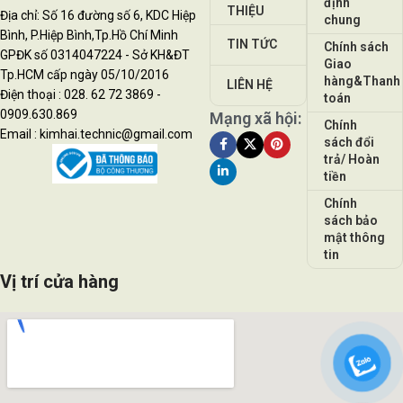
định
THIỆU
Địa chỉ: Số 16 đường số 6, KDC Hiệp
chung
Bình, P.Hiệp Bình,Tp.Hồ Chí Minh
TIN TỨC
Chính sách
GPĐK số 0314047224 - Sở KH&ĐT
Giao
Tp.HCM cấp ngày 05/10/2016
hàng&Thanh
LIÊN HỆ
Điện thoại : 028. 62 72 3869 -
toán
0909.630.869
Mạng xã hội:
Chính
Email : kimhai.technic@gmail.com
sách đổi
trả/ Hoàn
tiền
Chính
sách bảo
mật thông
tin
Vị trí cửa hàng