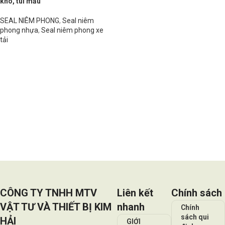
kho, túi mẫu
SEAL NIÊM PHONG
,
Seal niêm
phong nhựa
,
Seal niêm phong xe
tải
Đọc tiếp
CÔNG TY TNHH MTV
Liên kết
Chính sách
VẬT TƯ VÀ THIẾT BỊ KIM
nhanh
Chính
sách qui
HẢI
GIỚI