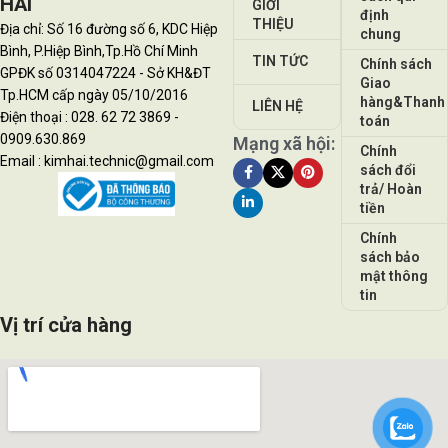
HẢI
GIỚI
định
THIỆU
Địa chỉ: Số 16 đường số 6, KDC Hiệp
chung
Bình, P.Hiệp Bình,Tp.Hồ Chí Minh
TIN TỨC
Chính sách
GPĐK số 0314047224 - Sở KH&ĐT
Giao
Tp.HCM cấp ngày 05/10/2016
hàng&Thanh
LIÊN HỆ
Điện thoại : 028. 62 72 3869 -
toán
0909.630.869
Mạng xã hội:
Chính
Email : kimhai.technic@gmail.com
sách đổi
trả/ Hoàn
tiền
Chính
sách bảo
mật thông
tin
Vị trí cửa hàng