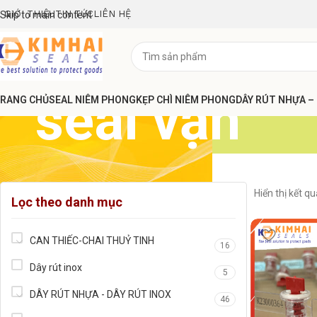
GIỚI THIỆU
TIN TỨC
LIÊN HỆ
Skip to main content
seal vặn
RANG CHỦ
SEAL NIÊM PHONG
KẸP CHÌ NIÊM PHONG
DÂY RÚT NHỰA –
Hiển thị kết q
Lọc theo danh mục
CAN THIẾC-CHAI THUỶ TINH
16
Dây rút inox
5
DÂY RÚT NHỰA - DÂY RÚT INOX
46