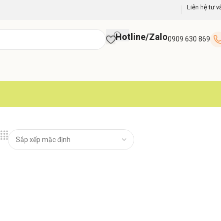
Liên hệ tư v
Hotline/Zalo
0909 630 869