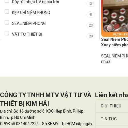
Dây rút nhựa UV ngoài trời
3
KẸP CHÌ NIÊM PHONG
8
SEAL NIÊM PHONG
23
VẬT TƯ THIẾT BỊ
20
Seal Niêm Pho
Xoay niêm pho
SEAL NIÊM P
nhựa
CÔNG TY TNHH MTV VẬT TƯ VÀ
Liên kết nh
THIẾT BỊ KIM HẢI
GIỚI THIỆU
Địa chỉ: Số 16 đường số 6, KDC Hiệp Bình, P.Hiệp
Bình,Tp.Hồ Chí Minh
TIN TỨC
GPĐK số 0314047224 - Sở KH&ĐT Tp.HCM cấp ngày