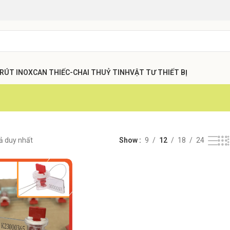
 RÚT INOX
CAN THIẾC-CHAI THUỶ TINH
VẬT TƯ THIẾT BỊ
uả duy nhất
Show
9
12
18
24