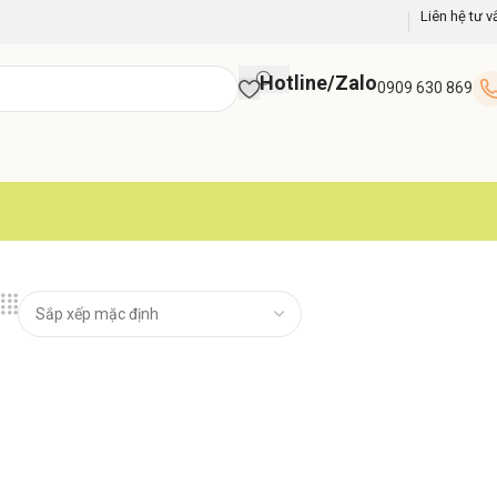
Liên hệ tư v
Hotline/Zalo
0909 630 869