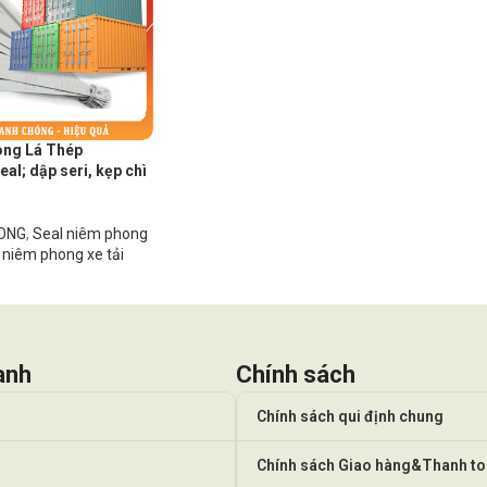
ong Lá Thép
eal; dập seri, kẹp chì
HONG
,
Seal niêm phong
 niêm phong xe tải
anh
Chính sách
Chính sách qui định chung
Chính sách Giao hàng&Thanh t