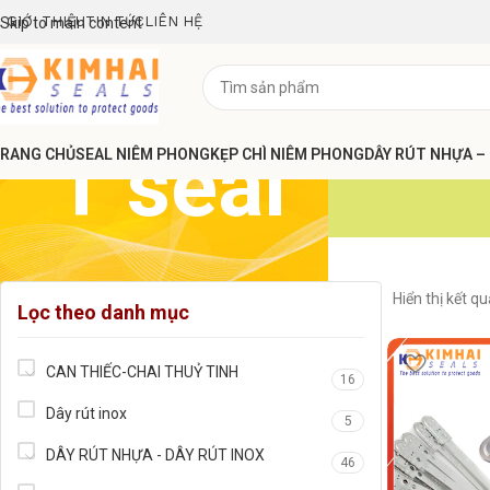
GIỚI THIỆU
TIN TỨC
LIÊN HỆ
Skip to main content
T seal
RANG CHỦ
SEAL NIÊM PHONG
KẸP CHÌ NIÊM PHONG
DÂY RÚT NHỰA –
Hiển thị kết q
Lọc theo danh mục
CAN THIẾC-CHAI THUỶ TINH
16
Dây rút inox
5
DÂY RÚT NHỰA - DÂY RÚT INOX
46