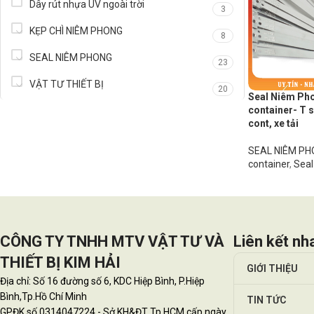
Dây rút nhựa UV ngoài trời
3
KẸP CHÌ NIÊM PHONG
8
SEAL NIÊM PHONG
23
VẬT TƯ THIẾT BỊ
20
Seal Niêm Ph
container- T s
cont, xe tải
SEAL NIÊM P
container
,
Seal
CÔNG TY TNHH MTV VẬT TƯ VÀ
Liên kết nh
THIẾT BỊ KIM HẢI
GIỚI THIỆU
Địa chỉ: Số 16 đường số 6, KDC Hiệp Bình, P.Hiệp
Bình,Tp.Hồ Chí Minh
TIN TỨC
GPĐK số 0314047224 - Sở KH&ĐT Tp.HCM cấp ngày