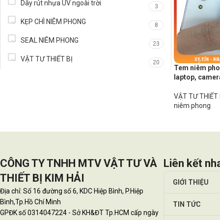
Dây rút nhựa UV ngoài trời
3
KẸP CHÌ NIÊM PHONG
8
SEAL NIÊM PHONG
23
VẬT TƯ THIẾT BỊ
20
Tem niêm phon
laptop, camer
VẬT TƯ THIẾT 
niêm phong
CÔNG TY TNHH MTV VẬT TƯ VÀ
Liên kết nh
THIẾT BỊ KIM HẢI
GIỚI THIỆU
Địa chỉ: Số 16 đường số 6, KDC Hiệp Bình, P.Hiệp
Bình,Tp.Hồ Chí Minh
TIN TỨC
GPĐK số 0314047224 - Sở KH&ĐT Tp.HCM cấp ngày