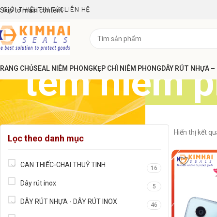
GIỚI THIỆU
TIN TỨC
LIÊN HỆ
Skip to main content
tem niêm 
RANG CHỦ
SEAL NIÊM PHONG
KẸP CHÌ NIÊM PHONG
DÂY RÚT NHỰA –
Hiển thị kết q
Lọc theo danh mục
CAN THIẾC-CHAI THUỶ TINH
16
Dây rút inox
5
DÂY RÚT NHỰA - DÂY RÚT INOX
46