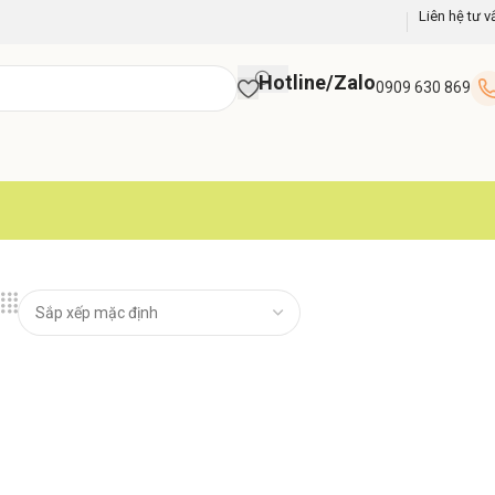
Liên hệ tư v
Hotline/Zalo
0909 630 869