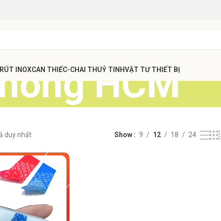
phong HCM
 RÚT INOX
CAN THIẾC-CHAI THUỶ TINH
VẬT TƯ THIẾT BỊ
uả duy nhất
Show
9
12
18
24