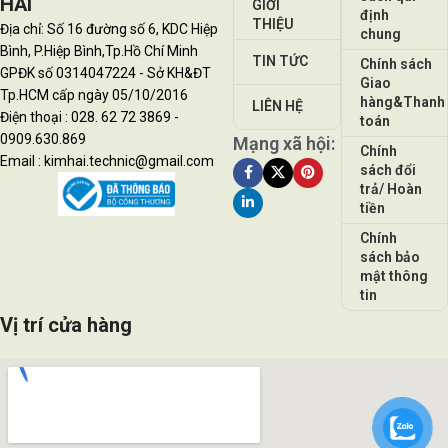
HẢI
GIỚI
định
THIỆU
Địa chỉ: Số 16 đường số 6, KDC Hiệp
chung
Bình, P.Hiệp Bình,Tp.Hồ Chí Minh
TIN TỨC
Chính sách
GPĐK số 0314047224 - Sở KH&ĐT
Giao
Tp.HCM cấp ngày 05/10/2016
hàng&Thanh
LIÊN HỆ
Điện thoại : 028. 62 72 3869 -
toán
0909.630.869
Mạng xã hội:
Chính
Email : kimhai.technic@gmail.com
sách đổi
trả/ Hoàn
tiền
Chính
sách bảo
mật thông
tin
Vị trí cửa hàng