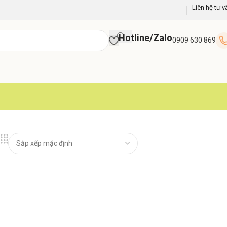
Liên hệ tư v
Hotline/Zalo
0909 630 869