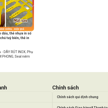
 dấu, thẻ nhựa in số
 chú tuỳ biến, thẻ in
 - DÂY RÚT INOX
,
Phụ
ÊM PHONG
,
Seal niêm
anh
Chính sách
Chính sách qui định chung
Chính sách Giao hàng&Thanh t