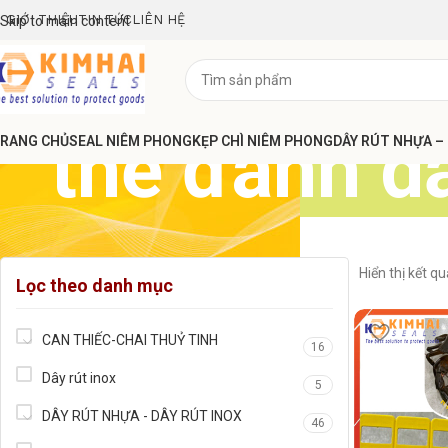
GIỚI THIỆU
TIN TỨC
LIÊN HỆ
Skip to main content
thẻ đánh d
RANG CHỦ
SEAL NIÊM PHONG
KẸP CHÌ NIÊM PHONG
DÂY RÚT NHỰA –
Hiển thị kết q
Lọc theo danh mục
CAN THIẾC-CHAI THUỶ TINH
16
Dây rút inox
5
DÂY RÚT NHỰA - DÂY RÚT INOX
46