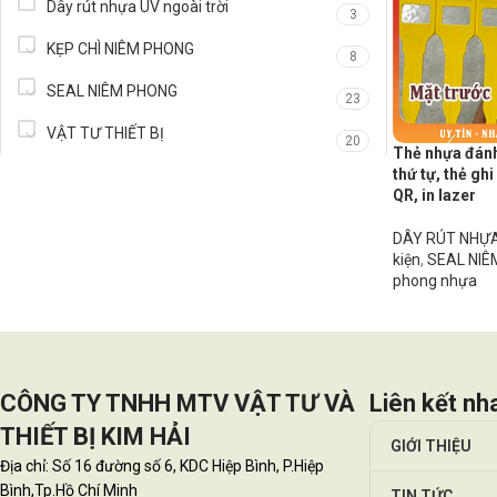
Dây rút nhựa UV ngoài trời
3
KẸP CHÌ NIÊM PHONG
8
SEAL NIÊM PHONG
23
VẬT TƯ THIẾT BỊ
20
Thẻ nhựa đánh
thứ tự, thẻ ghi
QR, in lazer
DÂY RÚT NHỰA
kiện
,
SEAL NI
phong nhựa
CÔNG TY TNHH MTV VẬT TƯ VÀ
Liên kết nh
THIẾT BỊ KIM HẢI
GIỚI THIỆU
Địa chỉ: Số 16 đường số 6, KDC Hiệp Bình, P.Hiệp
Bình,Tp.Hồ Chí Minh
TIN TỨC