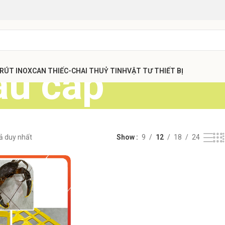
ấu cáp
 RÚT INOX
CAN THIẾC-CHAI THUỶ TINH
VẬT TƯ THIẾT BỊ
uả duy nhất
Show
9
12
18
24