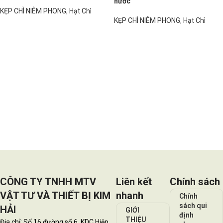
nước
KẸP CHÌ NIÊM PHONG
,
Hạt Chì
KẸP CHÌ NIÊM PHONG
,
Hạt Chì
Đọc tiếp
Đọc tiếp
CÔNG TY TNHH MTV
Liên kết
Chính sách
VẬT TƯ VÀ THIẾT BỊ KIM
nhanh
Chính
sách qui
HẢI
GIỚI
định
THIỆU
Địa chỉ: Số 16 đường số 6, KDC Hiệp