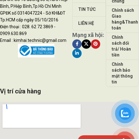
chung
Bình, P.Hiệp Bình,Tp.Hồ Chí Minh
TIN TỨC
Chính sách
GPĐK số 0314047224 - Sở KH&ĐT
Giao
Tp.HCM cấp ngày 05/10/2016
hàng&Thanh
LIÊN HỆ
Điện thoại : 028. 62 72 3869 -
toán
0909.630.869
Mạng xã hội:
Chính
Email : kimhai.technic@gmail.com
sách đổi
trả/ Hoàn
tiền
Chính
sách bảo
mật thông
tin
Vị trí cửa hàng