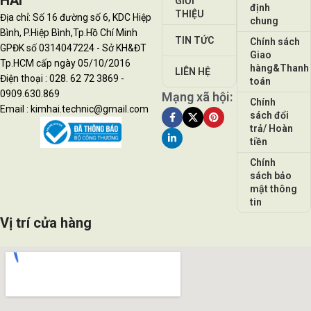
HẢI
GIỚI
định
THIỆU
Địa chỉ: Số 16 đường số 6, KDC Hiệp
chung
Bình, P.Hiệp Bình,Tp.Hồ Chí Minh
TIN TỨC
Chính sách
GPĐK số 0314047224 - Sở KH&ĐT
Giao
Tp.HCM cấp ngày 05/10/2016
hàng&Thanh
LIÊN HỆ
Điện thoại : 028. 62 72 3869 -
toán
0909.630.869
Mạng xã hội:
Chính
Email : kimhai.technic@gmail.com
sách đổi
trả/ Hoàn
tiền
Chính
sách bảo
mật thông
tin
Vị trí cửa hàng