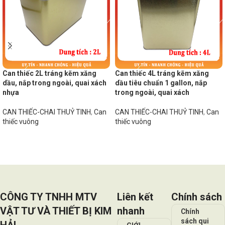
Can thiếc 2L tráng kẽm xăng
Can thiếc 4L tráng kẽm xăng
dầu, nắp trong ngoài, quai xách
dầu tiêu chuẩn 1 gallon, nắp
nhựa
trong ngoài, quai xách
CAN THIẾC-CHAI THUỶ TINH
,
Can
CAN THIẾC-CHAI THUỶ TINH
,
Can
thiếc vuông
thiếc vuông
Đọc tiếp
Đọc tiếp
CÔNG TY TNHH MTV
Liên kết
Chính sách
VẬT TƯ VÀ THIẾT BỊ KIM
nhanh
Chính
sách qui