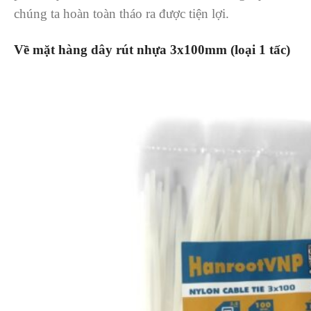
chúng ta hoàn toàn tháo ra được tiện lợi.
V
ề
m
ặ
t h
à
ng d
â
y r
ú
t nh
ự
a 3x100mm
(lo
ạ
i 1 t
ấ
c)