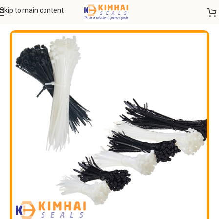
Skip to main content
Trang chủ
DÂY RÚT NHỰA - DÂY RÚT INOX
Dây rút nhựa tiêu chuẩn