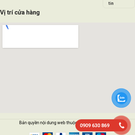
tin
Vị trí cửa hàng
Bản quyền nội dung web thuộc về Vattukimhai.com
0909 630 869