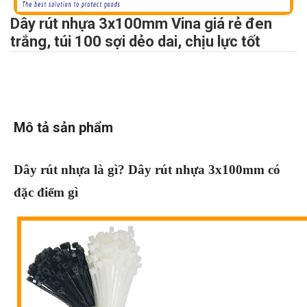
Dây rút nhựa 3x100mm Vina giá rẻ đen
trắng, túi 100 sợi dẻo dai, chịu lực tốt
Mô tả sản phẩm
Dây rút nh
ự
a là gì? Dây rút nh
ự
a 3x100mm có
đ
ặ
c đi
ể
m gì