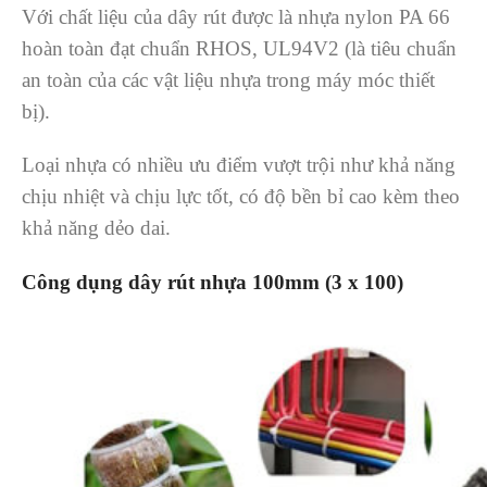
Với chất liệu của dây rút được là nhựa nylon PA 66
hoàn toàn đạt chuẩn RHOS, UL94V2 (là tiêu chuẩn
an toàn của các vật liệu nhựa trong máy móc thiết
bị).
Loại nhựa có nhiều ưu điểm vượt trội như khả năng
chịu nhiệt và chịu lực tốt, có độ bền bỉ cao kèm theo
khả năng dẻo dai.
Công d
ụ
ng d
â
y r
ú
t nh
ự
a 100mm (3 x 100)