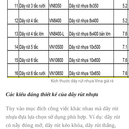
Kích thước dây rút nhựa Vina giá rẻ
Các ki
ể
u dáng thi
ế
t k
ế
c
ủ
a dây rút nh
ự
a
Tùy vào mục đích công việc khác nhau mà dây rút
nhựa đựa lựa chọn sử dụng phù hợp. Ví dụ: dây rút
có nẫy đóng mở, dây rút kéo khóa, dây rút thẳng,