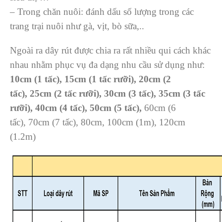
– Trong chăn nuôi: đánh dấu số lượng trong các
trang trại nuôi như gà, vịt, bò sữa,..
Ngoài ra dây rút được chia ra rất nhiều qui cách khác
nhau nhằm phục vụ đa dạng nhu cầu sử dụng như:
10cm (1 t
ấ
c)
,
15cm
(1 t
ấ
c r
ưỡ
i)
,
20cm
(2
t
ấ
c)
,
25cm
(2 t
ấ
c r
ưỡ
i)
,
30cm
(3 t
ấ
c)
,
35cm
(3 t
ấ
c
r
ưỡ
i)
,
40cm
(4 t
ấ
c)
,
50cm
(5 t
ấ
c)
,
60cm (6
tấc), 70cm (7 tấc), 80cm, 100cm (1m), 120cm
(1.2m)