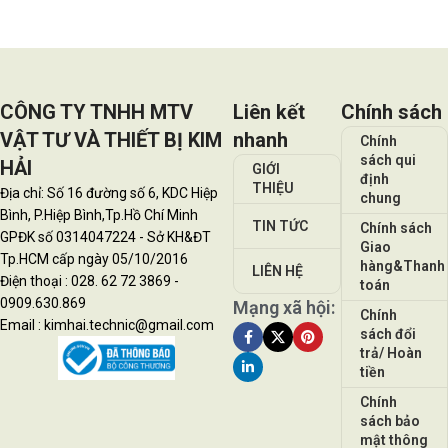
CÔNG TY TNHH MTV
Liên kết
Chính sách
VẬT TƯ VÀ THIẾT BỊ KIM
nhanh
Chính
sách qui
HẢI
GIỚI
định
THIỆU
Địa chỉ: Số 16 đường số 6, KDC Hiệp
chung
Bình, P.Hiệp Bình,Tp.Hồ Chí Minh
TIN TỨC
Chính sách
GPĐK số 0314047224 - Sở KH&ĐT
Giao
Tp.HCM cấp ngày 05/10/2016
hàng&Thanh
LIÊN HỆ
Điện thoại : 028. 62 72 3869 -
toán
0909.630.869
Mạng xã hội:
Chính
Email : kimhai.technic@gmail.com
sách đổi
trả/ Hoàn
tiền
Chính
sách bảo
mật thông