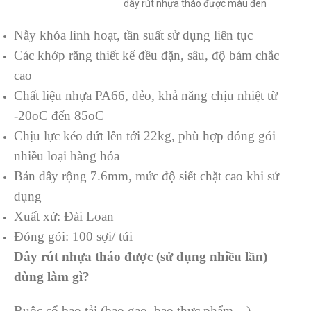
dây rút nhựa tháo được màu đen
Nẫy khóa linh hoạt, tần suất sử dụng liên tục
Các khớp răng thiết kế đều đặn, sâu, độ bám chắc
cao
Chất liệu nhựa PA66, dẻo, khả năng chịu nhiệt từ
-20oC đến 85oC
Chịu lực kéo đứt lên tới 22kg, phù hợp đóng gói
nhiều loại hàng hóa
Bản dây rộng 7.6mm, mức độ siết chặt cao khi sử
dụng
Xuất xứ: Đài Loan
Đóng gói: 100 sợi/ túi
Dây rút nhựa tháo được (sử dụng nhiều lần)
dùng làm gì?
Buộc cổ bao tải (bao gạo, bao thực phẩm…)