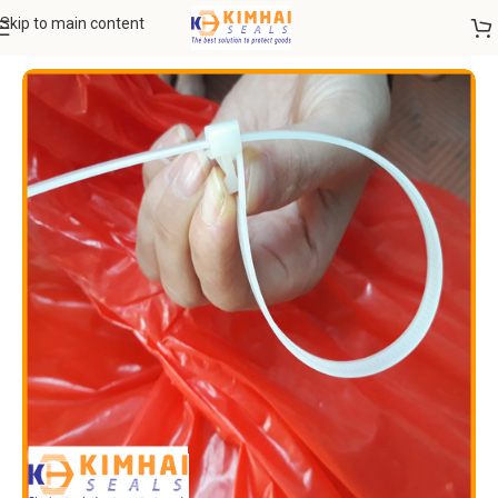
Skip to main content
DÂY RÚT NHỰA - DÂY RÚT INOX
Dây rút nhựa tháo mở (tái sử dụng)