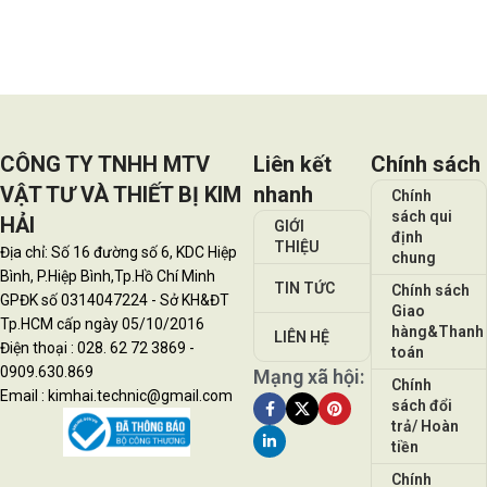
Đọc tiếp
CÔNG TY TNHH MTV
Liên kết
Chính sách
VẬT TƯ VÀ THIẾT BỊ KIM
nhanh
Chính
sách qui
HẢI
GIỚI
định
THIỆU
Địa chỉ: Số 16 đường số 6, KDC Hiệp
chung
Bình, P.Hiệp Bình,Tp.Hồ Chí Minh
TIN TỨC
Chính sách
GPĐK số 0314047224 - Sở KH&ĐT
Giao
Tp.HCM cấp ngày 05/10/2016
hàng&Thanh
LIÊN HỆ
Điện thoại : 028. 62 72 3869 -
toán
0909.630.869
Mạng xã hội:
Chính
Email : kimhai.technic@gmail.com
sách đổi
trả/ Hoàn
tiền
Chính