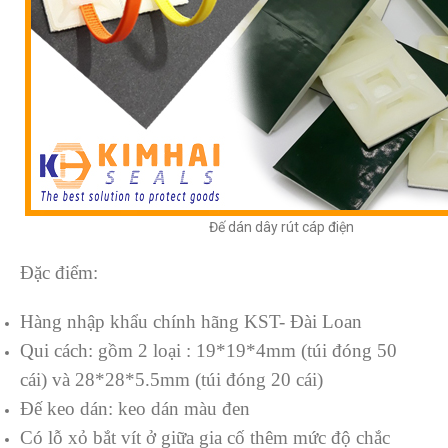
Đế dán dây rút cáp điện
Đặc điểm:
Hàng nhập khẩu chính hãng KST- Đài Loan
Qui cách: gồm 2 loại : 19*19*4mm (túi đóng 50
cái) và 28*28*5.5mm (túi đóng 20 cái)
Đế keo dán: keo dán màu đen
Có lỗ xỏ bắt vít ở giữa gia cố thêm mức độ chắc