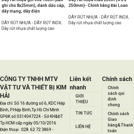
ghi chú 8x25mm), đánh dấu cáp,
250mm)- Chính hãng Đài Loan
dây mạng, dây điện
DÂY RÚT NHỰA - DÂY RÚT INOX
,
DÂY RÚT NHỰA - DÂY RÚT INOX
,
Dây rút nhựa chất lượng cao
Dây rút nhựa chất lượng cao
Đọc tiếp
Đọc tiếp
CÔNG TY TNHH MTV
Liên kết
Chính sách
VẬT TƯ VÀ THIẾT BỊ KIM
nhanh
Chính
sách qui
HẢI
GIỚI
định
THIỆU
Địa chỉ: Số 16 đường số 6, KDC Hiệp
chung
Bình, P.Hiệp Bình,Tp.Hồ Chí Minh
TIN TỨC
Chính sách
GPĐK số 0314047224 - Sở KH&ĐT
Giao
Tp.HCM cấp ngày 05/10/2016
hàng&Thanh
LIÊN HỆ
Điện thoại : 028. 62 72 3869 -
toán