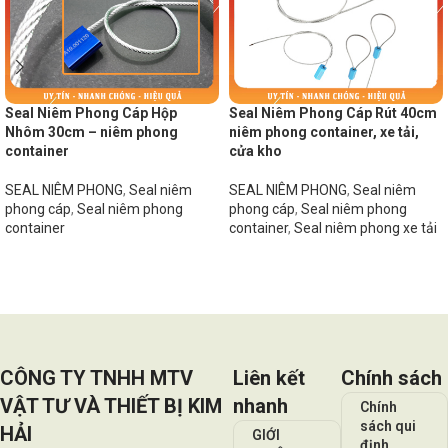
Seal Niêm Phong Cáp Hộp
Seal Niêm Phong Cáp Rút 40cm
Nhôm 30cm – niêm phong
niêm phong container, xe tải,
container
cửa kho
SEAL NIÊM PHONG
,
Seal niêm
SEAL NIÊM PHONG
,
Seal niêm
phong cáp
,
Seal niêm phong
phong cáp
,
Seal niêm phong
container
container
,
Seal niêm phong xe tải
Đọc tiếp
Đọc tiếp
CÔNG TY TNHH MTV
Liên kết
Chính sách
VẬT TƯ VÀ THIẾT BỊ KIM
nhanh
Chính
sách qui
HẢI
GIỚI
định