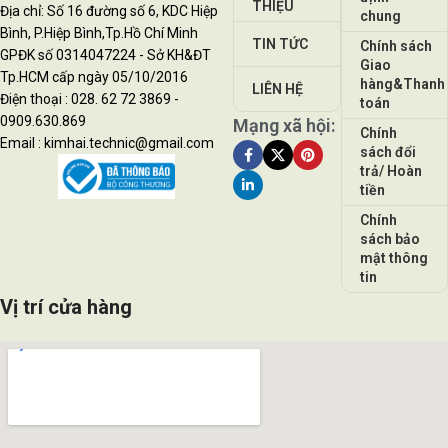
THIỆU
Địa chỉ: Số 16 đường số 6, KDC Hiệp
chung
Bình, P.Hiệp Bình,Tp.Hồ Chí Minh
TIN TỨC
Chính sách
GPĐK số 0314047224 - Sở KH&ĐT
Giao
Tp.HCM cấp ngày 05/10/2016
hàng&Thanh
LIÊN HỆ
Điện thoại : 028. 62 72 3869 -
toán
0909.630.869
Mạng xã hội:
Chính
Email : kimhai.technic@gmail.com
sách đổi
trả/ Hoàn
tiền
Chính
sách bảo
mật thông
tin
Vị trí cửa hàng