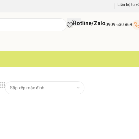
Liên hệ tư v
Hotline/Zalo
0909 630 869