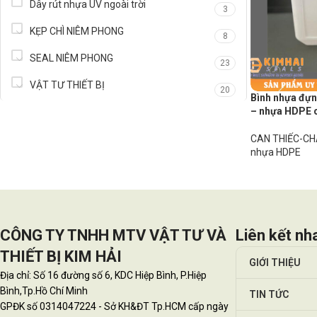
Dây rút nhựa UV ngoài trời
3
KẸP CHÌ NIÊM PHONG
8
SEAL NIÊM PHONG
23
VẬT TƯ THIẾT BỊ
20
Bình nhựa đựn
– nhựa HDPE c
CAN THIẾC-CH
nhựa HDPE
CÔNG TY TNHH MTV VẬT TƯ VÀ
Liên kết nh
THIẾT BỊ KIM HẢI
GIỚI THIỆU
Địa chỉ: Số 16 đường số 6, KDC Hiệp Bình, P.Hiệp
Bình,Tp.Hồ Chí Minh
TIN TỨC
GPĐK số 0314047224 - Sở KH&ĐT Tp.HCM cấp ngày