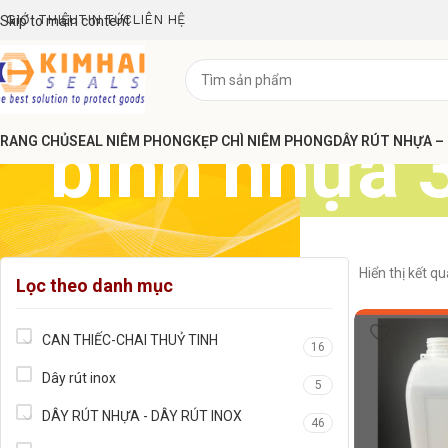
GIỚI THIỆU
TIN TỨC
LIÊN HỆ
Skip to main content
bình nhựa 
RANG CHỦ
SEAL NIÊM PHONG
KẸP CHÌ NIÊM PHONG
DÂY RÚT NHỰA –
Hiển thị kết q
Lọc theo danh mục
CAN THIẾC-CHAI THUỶ TINH
16
Dây rút inox
5
DÂY RÚT NHỰA - DÂY RÚT INOX
46