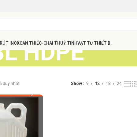
3L HDPE
 RÚT INOX
CAN THIẾC-CHAI THUỶ TINH
VẬT TƯ THIẾT BỊ
uả duy nhất
Show
9
12
18
24