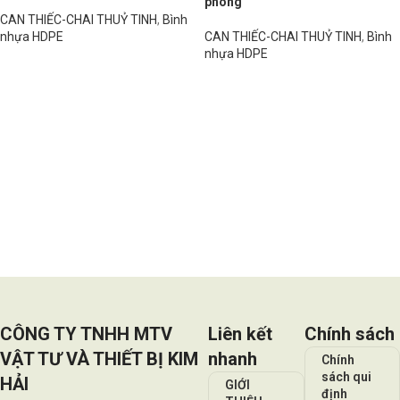
phong
CAN THIẾC-CHAI THUỶ TINH
,
Bình
nhựa HDPE
CAN THIẾC-CHAI THUỶ TINH
,
Bình
nhựa HDPE
Đọc tiếp
Đọc tiếp
CÔNG TY TNHH MTV
Liên kết
Chính sách
VẬT TƯ VÀ THIẾT BỊ KIM
nhanh
Chính
sách qui
HẢI
GIỚI
định