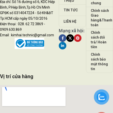
THIỆU
Địa chỉ: Số 16 đường số 6, KDC Hiệp
chung
Bình, P.Hiệp Bình,Tp.Hồ Chí Minh
TIN TỨC
Chính sách
GPĐK số 0314047224 - Sở KH&ĐT
Giao
Tp.HCM cấp ngày 05/10/2016
hàng&Thanh
LIÊN HỆ
Điện thoại : 028. 62 72 3869 -
toán
0909.630.869
Mạng xã hội:
Chính
Email : kimhai.technic@gmail.com
sách đổi
trả/ Hoàn
tiền
Chính
sách bảo
mật thông
tin
Vị trí cửa hàng