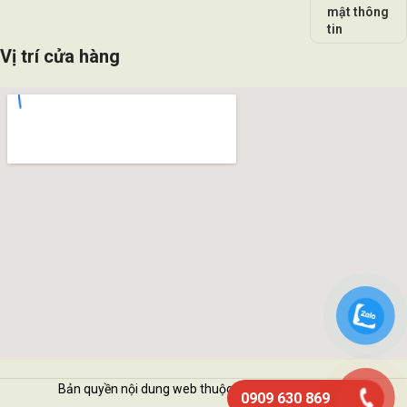
mật thông
tin
Vị trí cửa hàng
Bản quyền nội dung web thuộc về Vattukimhai.com
0909 630 869