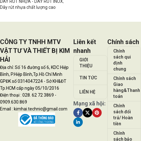
DÂY RÚT NHỰA - DÂY RÚT INOX
,
Dây rút nhựa chất lượng cao
Đọc tiếp
CÔNG TY TNHH MTV
Liên kết
Chính sách
VẬT TƯ VÀ THIẾT BỊ KIM
nhanh
Chính
sách qui
HẢI
GIỚI
định
THIỆU
Địa chỉ: Số 16 đường số 6, KDC Hiệp
chung
Bình, P.Hiệp Bình,Tp.Hồ Chí Minh
TIN TỨC
Chính sách
GPĐK số 0314047224 - Sở KH&ĐT
Giao
Tp.HCM cấp ngày 05/10/2016
hàng&Thanh
LIÊN HỆ
Điện thoại : 028. 62 72 3869 -
toán
0909.630.869
Mạng xã hội:
Chính
Email : kimhai.technic@gmail.com
sách đổi
trả/ Hoàn
tiền
Chính
sách bảo