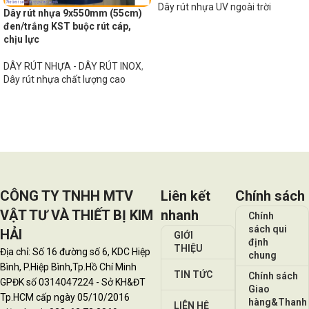
Dây rút nhựa UV ngoài trời
Dây rút nhựa 9x550mm (55cm)
đen/trắng KST buộc rút cáp,
Đọc tiếp
chịu lực
DÂY RÚT NHỰA - DÂY RÚT INOX
,
Dây rút nhựa chất lượng cao
Đọc tiếp
CÔNG TY TNHH MTV
Liên kết
Chính sách
VẬT TƯ VÀ THIẾT BỊ KIM
nhanh
Chính
sách qui
HẢI
GIỚI
định
THIỆU
Địa chỉ: Số 16 đường số 6, KDC Hiệp
chung
Bình, P.Hiệp Bình,Tp.Hồ Chí Minh
TIN TỨC
Chính sách
GPĐK số 0314047224 - Sở KH&ĐT
Giao
Tp.HCM cấp ngày 05/10/2016
hàng&Thanh
LIÊN HỆ