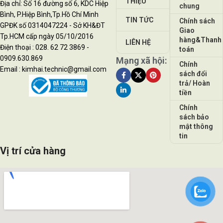
THIỆU
Địa chỉ: Số 16 đường số 6, KDC Hiệp
chung
Bình, P.Hiệp Bình,Tp.Hồ Chí Minh
TIN TỨC
Chính sách
GPĐK số 0314047224 - Sở KH&ĐT
Giao
Tp.HCM cấp ngày 05/10/2016
hàng&Thanh
LIÊN HỆ
Điện thoại : 028. 62 72 3869 -
toán
0909.630.869
Mạng xã hội:
Chính
Email : kimhai.technic@gmail.com
sách đổi
trả/ Hoàn
tiền
Chính
sách bảo
mật thông
tin
Vị trí cửa hàng