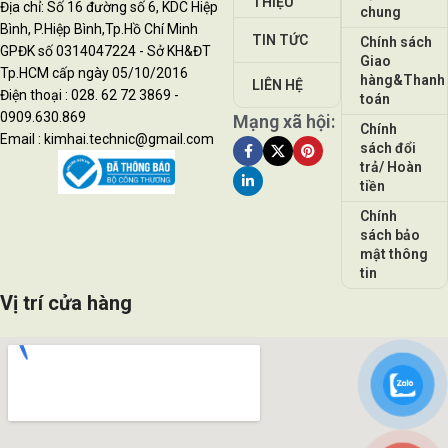
THIỆU
Địa chỉ: Số 16 đường số 6, KDC Hiệp
chung
Bình, P.Hiệp Bình,Tp.Hồ Chí Minh
TIN TỨC
Chính sách
GPĐK số 0314047224 - Sở KH&ĐT
Giao
Tp.HCM cấp ngày 05/10/2016
hàng&Thanh
LIÊN HỆ
Điện thoại : 028. 62 72 3869 -
toán
0909.630.869
Mạng xã hội:
Chính
Email : kimhai.technic@gmail.com
sách đổi
trả/ Hoàn
tiền
Chính
sách bảo
mật thông
tin
Vị trí cửa hàng