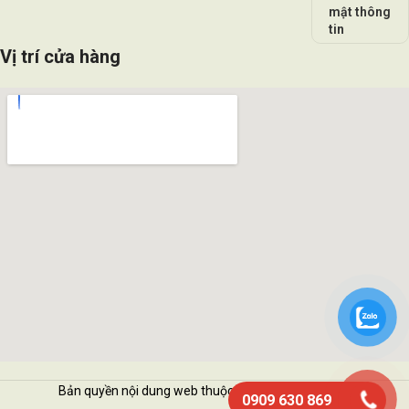
mật thông
tin
Vị trí cửa hàng
Bản quyền nội dung web thuộc về Vattukimhai.com
0909 630 869