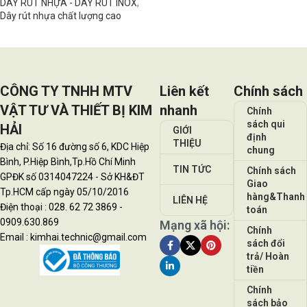
DÂY RÚT NHỰA - DÂY RÚT INOX
,
Dây rút nhựa chất lượng cao
Đọc tiếp
CÔNG TY TNHH MTV
Liên kết
Chính sách
VẬT TƯ VÀ THIẾT BỊ KIM
nhanh
Chính
sách qui
HẢI
GIỚI
định
THIỆU
Địa chỉ: Số 16 đường số 6, KDC Hiệp
chung
Bình, P.Hiệp Bình,Tp.Hồ Chí Minh
TIN TỨC
Chính sách
GPĐK số 0314047224 - Sở KH&ĐT
Giao
Tp.HCM cấp ngày 05/10/2016
hàng&Thanh
LIÊN HỆ
Điện thoại : 028. 62 72 3869 -
toán
0909.630.869
Mạng xã hội:
Chính
Email : kimhai.technic@gmail.com
sách đổi
trả/ Hoàn
tiền
Chính
sách bảo