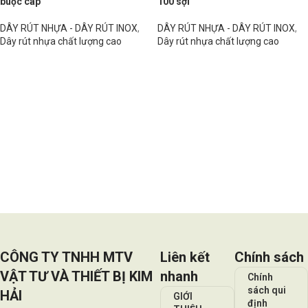
buộc cáp
100 sợi
DÂY RÚT NHỰA - DÂY RÚT INOX
,
DÂY RÚT NHỰA - DÂY RÚT INOX
,
Dây rút nhựa chất lượng cao
Dây rút nhựa chất lượng cao
Đọc tiếp
Đọc tiếp
CÔNG TY TNHH MTV
Liên kết
Chính sách
VẬT TƯ VÀ THIẾT BỊ KIM
nhanh
Chính
sách qui
HẢI
GIỚI
định