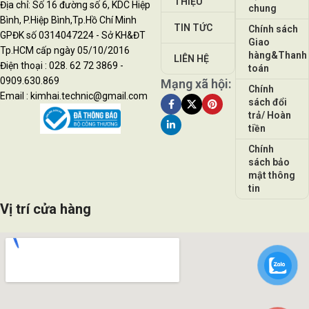
THIỆU
Địa chỉ: Số 16 đường số 6, KDC Hiệp
chung
Bình, P.Hiệp Bình,Tp.Hồ Chí Minh
TIN TỨC
Chính sách
GPĐK số 0314047224 - Sở KH&ĐT
Giao
Tp.HCM cấp ngày 05/10/2016
hàng&Thanh
LIÊN HỆ
Điện thoại : 028. 62 72 3869 -
toán
0909.630.869
Mạng xã hội:
Chính
Email : kimhai.technic@gmail.com
sách đổi
trả/ Hoàn
tiền
Chính
sách bảo
mật thông
tin
Vị trí cửa hàng