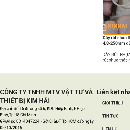
Dây rút nhựa 
4.8x250mm dùn
DÂY RÚT NHỰA
rút nhựa tháo 
CÔNG TY TNHH MTV VẬT TƯ VÀ
Liên kết nh
THIẾT BỊ KIM HẢI
GIỚI THIỆU
Địa chỉ: Số 16 đường số 6, KDC Hiệp Bình, P.Hiệp
Bình,Tp.Hồ Chí Minh
TIN TỨC
GPĐK số 0314047224 - Sở KH&ĐT Tp.HCM cấp ngày
05/10/2016
LIÊN HỆ