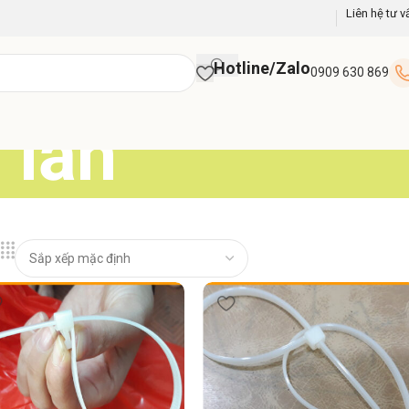
Liên hệ tư v
Hotline/Zalo
0909 630 869
 lần