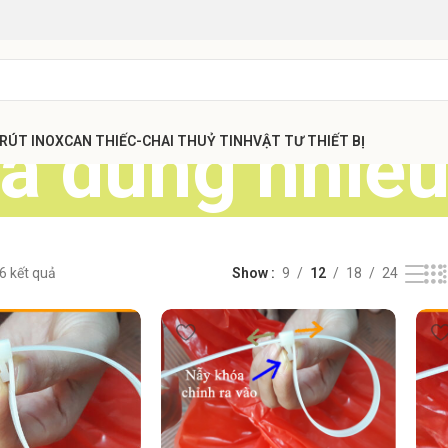
a dùng nhiều
 RÚT INOX
CAN THIẾC-CHAI THUỶ TINH
VẬT TƯ THIẾT BỊ
 6 kết quả
Show
9
12
18
24