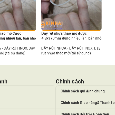
tháo mở được
Dây rút nhựa tháo mở được
g nhiều lần, bản nhỏ
4.8x370mm dùng nhiều lần, bản nhỏ
 - DÂY RÚT INOX
,
Dây
DÂY RÚT NHỰA - DÂY RÚT INOX
,
Dây
mở (tái sử dụng)
rút nhựa tháo mở (tái sử dụng)
anh
Chính sách
Chính sách qui định chung
Chính sách Giao hàng&Thanh t
Chính sách đổi trả/ Hoàn tiền