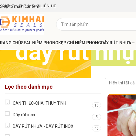
GIỚI THIỆU
TIN TỨC
LIÊN HỆ
Skip to main content
dây rút nhự
RANG CHỦ
SEAL NIÊM PHONG
KẸP CHÌ NIÊM PHONG
DÂY RÚT NHỰA –
Hiển thị tất cả
Lọc theo danh mục
CAN THIẾC-CHAI THUỶ TINH
16
Dây rút inox
5
DÂY RÚT NHỰA - DÂY RÚT INOX
46