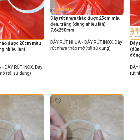
Dây rút nhựa tháo được 25cm màu
đen, trắng (dùng nhiều lần)-
7.6x250mm
DÂY RÚT NHỰA - DÂY RÚT INOX
,
Dây
 tháo được 20cm màu
Dây 
rút nhựa tháo mở (tái sử dụng)
g nhiều lần)-
(dùn
đóng
 - DÂY RÚT INOX
,
Dây
DÂY 
mở (tái sử dụng)
rút n