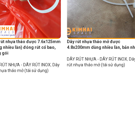
rút nhựa tháo được 7.6x125mm
Dây rút nhựa tháo mở được
g nhiều lần) đóng rút cổ bao,
4.8x200mm dùng nhiều lần, bản n
 gói
DÂY RÚT NHỰA - DÂY RÚT INOX
,
Dâ
RÚT NHỰA - DÂY RÚT INOX
,
Dây
rút nhựa tháo mở (tái sử dụng)
hựa tháo mở (tái sử dụng)