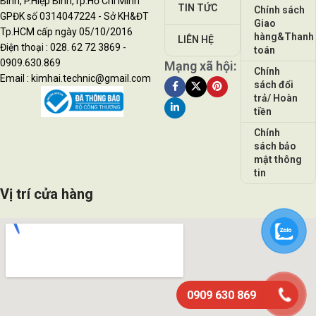
Bình, P.Hiệp Bình,Tp.Hồ Chí Minh
TIN TỨC
Chính sách
GPĐK số 0314047224 - Sở KH&ĐT
Giao
Tp.HCM cấp ngày 05/10/2016
hàng&Thanh
LIÊN HỆ
Điện thoại : 028. 62 72 3869 -
toán
0909.630.869
Mạng xã hội:
Chính
Email : kimhai.technic@gmail.com
sách đổi
trả/ Hoàn
tiền
Chính
sách bảo
mật thông
tin
Vị trí cửa hàng
0909 630 869