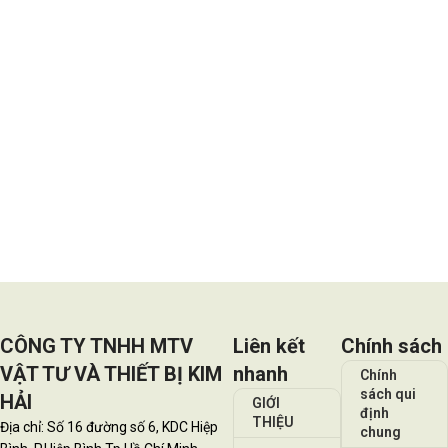
CÔNG TY TNHH MTV
Liên kết
Chính sách
VẬT TƯ VÀ THIẾT BỊ KIM
nhanh
Chính
sách qui
HẢI
GIỚI
định
THIỆU
Địa chỉ: Số 16 đường số 6, KDC Hiệp
chung