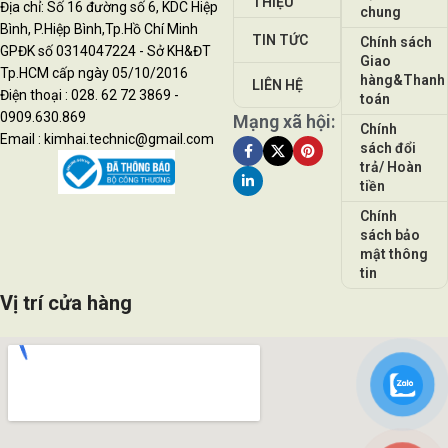
THIỆU
Địa chỉ: Số 16 đường số 6, KDC Hiệp
chung
Bình, P.Hiệp Bình,Tp.Hồ Chí Minh
TIN TỨC
Chính sách
GPĐK số 0314047224 - Sở KH&ĐT
Giao
Tp.HCM cấp ngày 05/10/2016
hàng&Thanh
LIÊN HỆ
Điện thoại : 028. 62 72 3869 -
toán
0909.630.869
Mạng xã hội:
Chính
Email : kimhai.technic@gmail.com
sách đổi
trả/ Hoàn
tiền
Chính
sách bảo
mật thông
tin
Vị trí cửa hàng