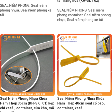
tải, hàng hóa (KH-SDT02)
SEAL NIÊM PHONG
,
Seal niêm
phong nhựa
,
Seal niêm phong xe
SEAL NIÊM PHONG
,
Seal niêm
tải
phong container
,
Seal niêm phong
nhựa
,
Seal niêm phong xe tải
Đọc tiếp
Đọc tiếp
Seal Niêm Phong Nhựa Khóa
Seal Niêm Phong Nhựa Khóa
Hãm Thép 35cm (KH-SKT01) kẹp
Hãm Thép 40cm seal cổ bao,
chì xe tải, container, cửa kho, mã
container, xe tải