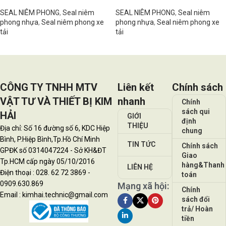
SEAL NIÊM PHONG
,
Seal niêm
SEAL NIÊM PHONG
,
Seal niêm
phong nhựa
,
Seal niêm phong xe
phong nhựa
,
Seal niêm phong xe
tải
tải
Đọc tiếp
Đọc tiếp
CÔNG TY TNHH MTV
Liên kết
Chính sách
VẬT TƯ VÀ THIẾT BỊ KIM
nhanh
Chính
sách qui
HẢI
GIỚI
định
THIỆU
Địa chỉ: Số 16 đường số 6, KDC Hiệp
chung
Bình, P.Hiệp Bình,Tp.Hồ Chí Minh
TIN TỨC
Chính sách
GPĐK số 0314047224 - Sở KH&ĐT
Giao
Tp.HCM cấp ngày 05/10/2016
hàng&Thanh
LIÊN HỆ
Điện thoại : 028. 62 72 3869 -
toán
0909.630.869
Mạng xã hội:
Chính
Email : kimhai.technic@gmail.com
sách đổi
trả/ Hoàn
tiền